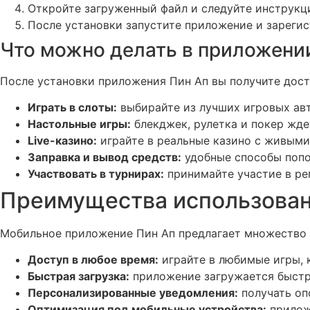
Откройте загруженный файл и следуйте инструкци
После установки запустите приложение и зарегис
Что можно делать в приложени
После установки приложения Пин Ап вы получите дост
Играть в слоты:
выбирайте из лучших игровых ав
Настольные игры:
блекджек, рулетка и покер ждет
Live-казино:
играйте в реальные казино с живыми 
Заправка и вывод средств:
удобные способы попо
Участвовать в турнирах:
принимайте участие в ре
Преимущества использован
Мобильное приложение Пин Ап предлагает множество 
Доступ в любое время:
играйте в любимые игры, к
Быстрая загрузка:
приложение загружается быстре
Персонализированные уведомления:
получать оп
Оптимизация под мобильные устройства:
приложе