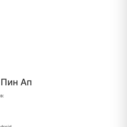
 Пин Ап
в:
droid.