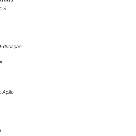
es)
 Educação
or
o Ação
s