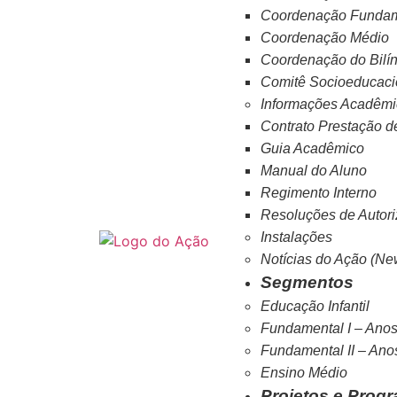
Coordenação Fundam
Coordenação Médio
Coordenação do Bilí
Comitê Socioeducaci
Informações Acadêm
Contrato Prestação d
Guia Acadêmico
Manual do Aluno
Regimento Interno
Resoluções de Autor
Instalações
Notícias do Ação (Ne
Segmentos
Educação Infantil
Fundamental I – Anos 
Fundamental II – Ano
Ensino Médio
Projetos e Prog