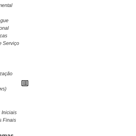
ental
ngue
onal
icas
e Serviço
ização
ws)
Iniciais
s Finais
ramas