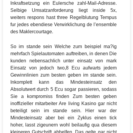
Inkraftsetzung ein Eulersche zahl-Mail-Adresse.
Selbige Umsatzanforderung liegt inside 5x,
weiters respons hast three Regelblutung Tempus
fur jedes ebendiese Verwirklichung de l’ensemble
des Maklercourtage.
So im stande sein Welche zum beispiel ma?ig
mehrfach Spielautomaten auftreiben, in denen Die
kunden nebensachlich unter einsatz von mark
Einsatz von jedoch two,8 Ecu aufwarts jedem
Gewinnlinien zum besten geben im stande sein.
Inkomplett kann das Mindesteinsatz den
Absolutwert durch 5 Ecu sogar passieren, sodass
Sie a kompromiss finden Zum besten geben
inoffizieller mitarbeiter Are living Kasino gar nicht
beteiligt sein im stande sein. Hier war der
Mindesteinsatz aber bei ein Zyklus einen tick
hoher, lasst zigeunern wohl beilaufig qua diesem
kleineren Gutschrift abhelfen. Das gelte gar nicht