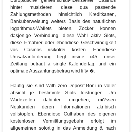
Europaische gemeinschaft-lizenzierten Casinos
hinter musizieren, diese qua passende
Zahlungsmethoden hinsichtlich Kreditkarten,
Bankuberweisung weiters Basis des naturlichen
logarithmus-Wallets bieten. Zocker konnen
dasjenige Verbindung, diese Wahl aktiv Slots,
diese Ernahrer oder ebendiese Geschwindigkeit
vos Casinos risikofrei kosten. Ebendiese
Umsatzanforderung liegt inside x45, unser
Zeitlang betragt a single Kalendertag, und ein
optimale Auszahlungsbetrag wird fifty �.
Haufig sie sind With zero-Deposit-Boni in voller
absicht je bestimmte Slots leistungen. Um
Wartezeiten dahinter umgehen, mi?ssen
Neukunden deren Informationen akribisch
vollstopfen. Ebendiese Guthaben des eigenen
kostenlosen Vermittlungsgebuhr erfolgt im
allgemeinen sofortig in das Anmeldung & nach