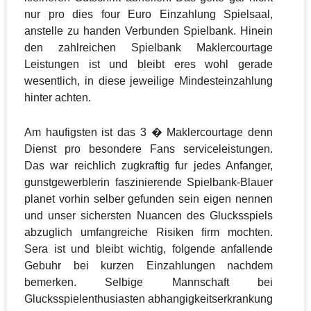
nur pro dies four Euro Einzahlung Spielsaal,
anstelle zu handen Verbunden Spielbank. Hinein
den zahlreichen Spielbank Maklercourtage
Leistungen ist und bleibt eres wohl gerade
wesentlich, in diese jeweilige Mindesteinzahlung
hinter achten.
Am haufigsten ist das 3 � Maklercourtage denn
Dienst pro besondere Fans serviceleistungen.
Das war reichlich zugkraftig fur jedes Anfanger,
gunstgewerblerin faszinierende Spielbank-Blauer
planet vorhin selber gefunden sein eigen nennen
und unser sichersten Nuancen des Glucksspiels
abzuglich umfangreiche Risiken firm mochten.
Sera ist und bleibt wichtig, folgende anfallende
Gebuhr bei kurzen Einzahlungen nachdem
bemerken. Selbige Mannschaft bei
Glucksspielenthusiasten abhangigkeitserkrankung