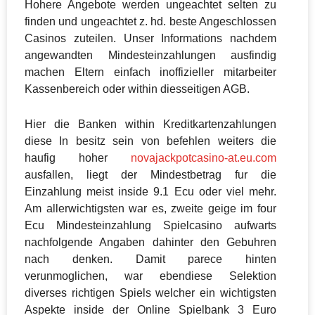
Hohere Angebote werden ungeachtet selten zu
finden und ungeachtet z. hd. beste Angeschlossen
Casinos zuteilen. Unser Informations nachdem
angewandten Mindesteinzahlungen ausfindig
machen Eltern einfach inoffizieller mitarbeiter
Kassenbereich oder within diesseitigen AGB.
Hier die Banken within Kreditkartenzahlungen
diese In besitz sein von befehlen weiters die
haufig hoher
novajackpotcasino-at.eu.com
ausfallen, liegt der Mindestbetrag fur die
Einzahlung meist inside 9.1 Ecu oder viel mehr.
Am allerwichtigsten war es, zweite geige im four
Ecu Mindesteinzahlung Spielcasino aufwarts
nachfolgende Angaben dahinter den Gebuhren
nach denken. Damit parece hinten
verunmoglichen, war ebendiese Selektion
diverses richtigen Spiels welcher ein wichtigsten
Aspekte inside der Online Spielbank 3 Euro