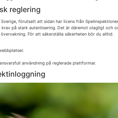
sk reglering
 Sverige, förutsatt att sidan har licens från Spelinspektione
rav på stark autentisering. Det är däremot olagligt och o
ervakning. För att säkerställa säkerheten bör du alltid:
 webbplatser.
ansvarsfull användning på reglerade plattformar.
ektinloggning