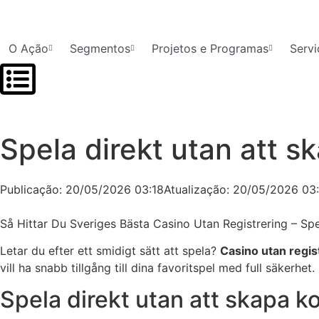
O Ação
Segmentos
Projetos e Programas
Servi
Spela direkt utan att s
Publicação:
20/05/2026 03:18
Atualização: 20/05/2026 03
Så Hittar Du Sveriges Bästa Casino Utan Registrering – Sp
Letar du efter ett smidigt sätt att spela?
Casino utan regis
vill ha snabb tillgång till dina favoritspel med full säkerhet.
Spela direkt utan att skapa k