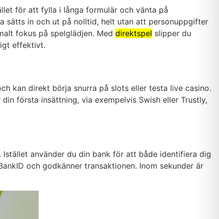
let för att fylla i långa formulär och vänta på
a sätts in och ut på nolltid, helt utan att personuppgifter
alt fokus på spelglädjen. Med
direktspel
slipper du
gt effektivt.
ch kan direkt börja snurra på slots eller testa live casino.
din första insättning, via exempelvis Swish eller Trustly,
. Istället använder du din bank för att både identifiera dig
ed BankID och godkänner transaktionen. Inom sekunder är