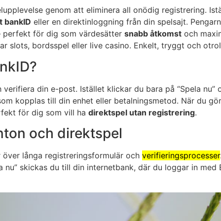
upplevelse genom att eliminera all onödig registrering. Istäl
t bankID
eller en direktinloggning från din spelsajt. Pengarn
– perfekt för dig som värdesätter
snabb åtkomst
och maxim
 slots, bordsspel eller live casino. Enkelt, tryggt och otroli
ankID?
erifiera din e-post. Istället klickar du bara på “Spela nu” o
som kopplas till din enhet eller betalningsmetod. När du gör 
fekt för dig som vill ha
direktspel utan registrering
.
nton och direktspel
r över långa registreringsformulär och
verifieringsprocesser
a nu” skickas du till din internetbank, där du loggar in m