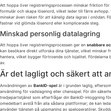
Att hoppa över registreringsprocessen minskar friktion fö
formulär och skapa lösenord, vilket leder till färre avhopp.
minskar även risken för att känslig data lagras i onödan.
Fö
fastnar vid glömda lösenord eller komplicerade steg.
Minskad personlig datalagring
Att hoppa över registreringsprocessen ger en
snabbare oc
kan besökare direkt utforska dina tjänster, vilket minskar f
hantera, vilket bygger förtroende och lojalitet. Fördelarna
av.
Är det lagligt och säkert att
Användningen av
BankID-spel
är i grunden laglig, eftersom
användning för vadslagning eller chansspel. För din säkerhe
tredjepartstjänst som efterfrågar din BankID-inloggning fö
omedelbart avstå från alla sådana plattformar; de kan leda 
använder tjänsten på uppmaning av speloperatörer. Skydda d