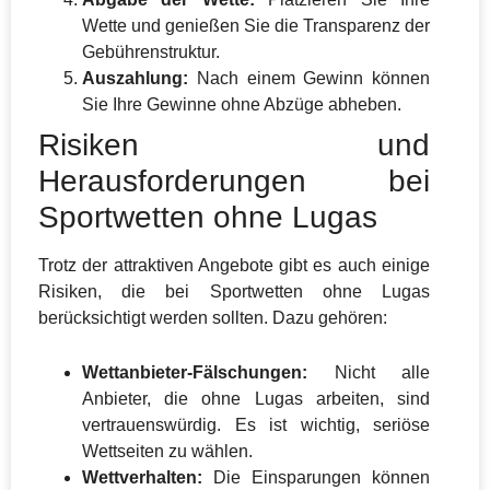
Wette und genießen Sie die Transparenz der
Gebührenstruktur.
Auszahlung:
Nach einem Gewinn können
Sie Ihre Gewinne ohne Abzüge abheben.
Risiken und
Herausforderungen bei
Sportwetten ohne Lugas
Trotz der attraktiven Angebote gibt es auch einige
Risiken, die bei Sportwetten ohne Lugas
berücksichtigt werden sollten. Dazu gehören:
Wettanbieter-Fälschungen:
Nicht alle
Anbieter, die ohne Lugas arbeiten, sind
vertrauenswürdig. Es ist wichtig, seriöse
Wettseiten zu wählen.
Wettverhalten:
Die Einsparungen können