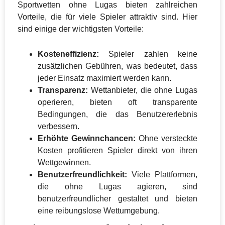
Sportwetten ohne Lugas bieten zahlreichen
Vorteile, die für viele Spieler attraktiv sind. Hier
sind einige der wichtigsten Vorteile:
Kosteneffizienz:
Spieler zahlen keine
zusätzlichen Gebühren, was bedeutet, dass
jeder Einsatz maximiert werden kann.
Transparenz:
Wettanbieter, die ohne Lugas
operieren, bieten oft transparente
Bedingungen, die das Benutzererlebnis
verbessern.
Erhöhte Gewinnchancen:
Ohne versteckte
Kosten profitieren Spieler direkt von ihren
Wettgewinnen.
Benutzerfreundlichkeit:
Viele Plattformen,
die ohne Lugas agieren, sind
benutzerfreundlicher gestaltet und bieten
eine reibungslose Wettumgebung.