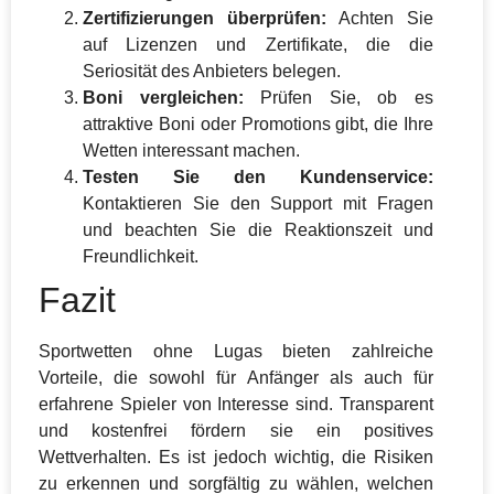
Zertifizierungen überprüfen:
Achten Sie
auf Lizenzen und Zertifikate, die die
Seriosität des Anbieters belegen.
Boni vergleichen:
Prüfen Sie, ob es
attraktive Boni oder Promotions gibt, die Ihre
Wetten interessant machen.
Testen Sie den Kundenservice:
Kontaktieren Sie den Support mit Fragen
und beachten Sie die Reaktionszeit und
Freundlichkeit.
Fazit
Sportwetten ohne Lugas bieten zahlreiche
Vorteile, die sowohl für Anfänger als auch für
erfahrene Spieler von Interesse sind. Transparent
und kostenfrei fördern sie ein positives
Wettverhalten. Es ist jedoch wichtig, die Risiken
zu erkennen und sorgfältig zu wählen, welchen