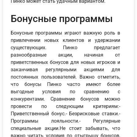
Пинко может стать удачным вариантом.
Бонусные программы
Бонусные программы играют важную роль в
привлечении новых клиентов и удержании
существующих. Пинко предлагает
разнообразные акции, начиная от
приветственных бонусов для новых игроков и
заканчивая регулярными акциями для
постоянных пользователей. Важно отметить,
что бонусы Пинко часто имеют более
выгодные условия по сравнению с
конкурентами. Сравнение бонусов можно
провести по следующим критериям:-
Приветственный бонус.- Безрисковые ставки.-
Программы лояльности.- Регулярные
специальные акции.Не стоит забывать, что
важно читать условия по отыгрышу бонусов,