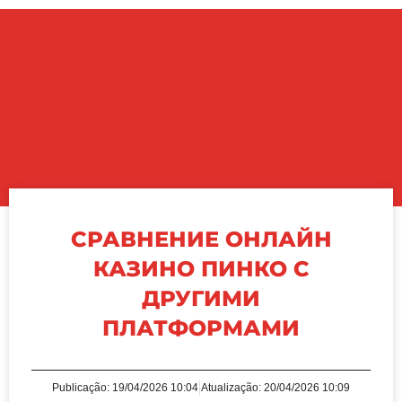
СРАВНЕНИЕ ОНЛАЙН
КАЗИНО ПИНКО С
ДРУГИМИ
ПЛАТФОРМАМИ
Publicação:
19/04/2026 10:04
Atualização: 20/04/2026 10:09