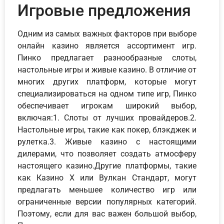
Игровые предложения
Одним из самых важных факторов при выборе
онлайн казино является ассортимент игр.
Пинко предлагает разнообразные слоты,
настольные игры и живые казино. В отличие от
многих других платформ, которые могут
специализироваться на одном типе игр, Пинко
обеспечивает игрокам широкий выбор,
включая:1. Слоты от лучших провайдеров.2.
Настольные игры, такие как покер, блэкджек и
рулетка.3. Живые казино с настоящими
дилерами, что позволяет создать атмосферу
настоящего казино.Другие платформы, такие
как Казино Х или Вулкан Стандарт, могут
предлагать меньшее количество игр или
ограниченные версии популярных категорий.
Поэтому, если для вас важен большой выбор,