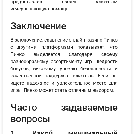
предоставляя своим клиентам
исчерпывающую помощь.
Заключение
В заключение, сравнение онлайн казино Пинко
с другими платформами показывает, что
Пинко выделяется благодаря своему
разнообразному ассортименту игр, щедрости
бонусов, высокому уровню безопасности и
качественной поддержке клиентов. Если вы
ищете надежное и увлекательное место для
игры, Пинко может стать отличным выбором.
Часто задаваемые
вопросы
1. Какой минимальный