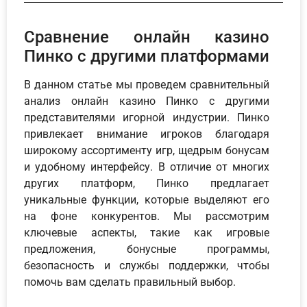
Сравнение онлайн казино
Пинко с другими платформами
В данном статье мы проведем сравнительный
анализ онлайн казино Пинко с другими
представителями игорной индустрии. Пинко
привлекает внимание игроков благодаря
широкому ассортименту игр, щедрым бонусам
и удобному интерфейсу. В отличие от многих
других платформ, Пинко предлагает
уникальные функции, которые выделяют его
на фоне конкурентов. Мы рассмотрим
ключевые аспекты, такие как игровые
предложения, бонусные программы,
безопасность и службы поддержки, чтобы
помочь вам сделать правильный выбор.