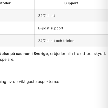
etoder
Support
24/7 chatt
E-post support
24/7 chatt och telefon
else på casinon i Sverige
, erbjuder alla tre ett bra skydd.
spelare.
ing av de viktigaste aspekterna: