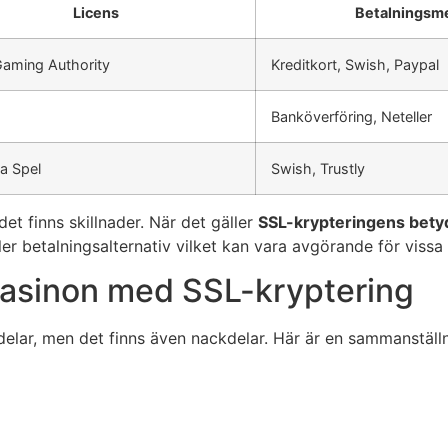
Licens
Betalningsm
Gaming Authority
Kreditkort, Swish, Paypal
Banköverföring, Neteller
a Spel
Swish, Trustly
det finns skillnader. När det gäller
SSL-krypteringens betyd
 betalningsalternativ vilket kan vara avgörande för vissa 
casinon med SSL-kryptering
delar, men det finns även nackdelar. Här är en sammanställn