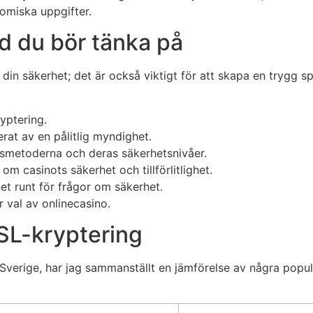
omiska uppgifter.
ad du bör tänka på
r din säkerhet; det är också viktigt för att skapa en trygg 
yptering.
ierat av en pålitlig myndighet.
ngsmetoderna och deras säkerhetsnivåer.
 casinots säkerhet och tillförlitlighet.
t runt för frågor om säkerhet.
 val av onlinecasino.
SL-kryptering
t i Sverige, har jag sammanställt en jämförelse av några pop