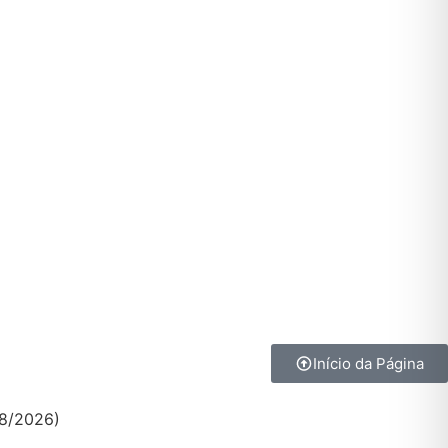
Início da Página
08/2026)