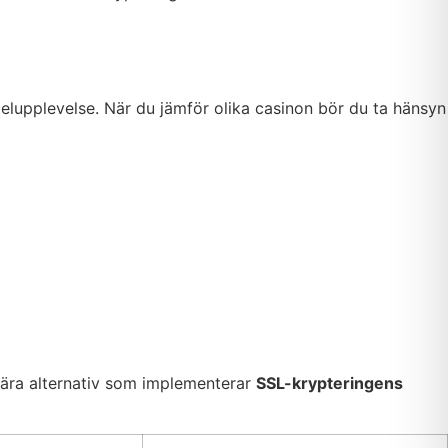
spelupplevelse. När du jämför olika casinon bör du ta hänsyn
ulära alternativ som implementerar
SSL-krypteringens