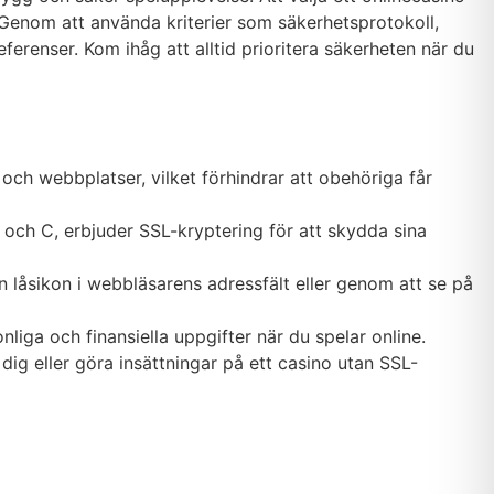
 Genom att använda kriterier som säkerhetsprotokoll,
erenser. Kom ihåg att alltid prioritera säkerheten när du
h webbplatser, vilket förhindrar att obehöriga får
B och C, erbjuder SSL-kryptering för att skydda sina
n låsikon i webbläsarens adressfält eller genom att se på
liga och finansiella uppgifter när du spelar online.
 dig eller göra insättningar på ett casino utan SSL-