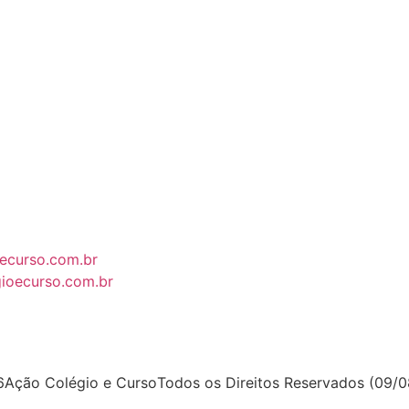
ecurso.com.br
ioecurso.com.br
6
Ação Colégio e Curso
Todos os Direitos Reservados (09/