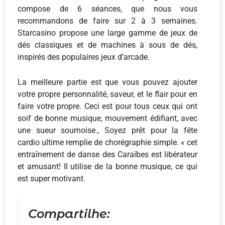
compose de 6 séances, que nous vous
recommandons de faire sur 2 à 3 semaines.
Starcasino propose une large gamme de jeux de
dés classiques et de machines à sous de dés,
inspirés des populaires jeux d’arcade.
La meilleure partie est que vous pouvez ajouter
votre propre personnalité, saveur, et le flair pour en
faire votre propre. Ceci est pour tous ceux qui ont
soif de bonne musique, mouvement édifiant, avec
une sueur sournoise., Soyez prêt pour la fête
cardio ultime remplie de chorégraphie simple. « cet
entraînement de danse des Caraïbes est libérateur
et amusant! Il utilise de la bonne musique, ce qui
est super motivant.
Compartilhe: