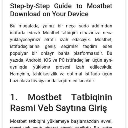
Step-by-Step Guide to Mostbet
Download on Your Device
Bu məqalədə, yalnız bir neçə sadə addımdan
istifadə edərək Mostbet tətbiqini cihazınıza necə
yükləyəcəyinizi ətraflı izah edəcəyik. Mostbet,
istifadəçilərinə geniş seçimlər təqdim edən
populyar bir onlayn bahis platformasıdır. Bu
yazıda, Android, iOS və PC istifadəçiləri üçün ayrı-
ayrılıqda yükləmə prosesi izah ediləcəkdir.
Həmçinin, təhlükəsizlik və optimal istifadə üçün
bəzi əlavə tövsiyələr də təqdim ediləcəkdir.
1. Mostbet Tətbiqinin
Rəsmi Veb Saytına Giriş
Mostbet tətbiqini yükləməyə başlamazdan əvvəl,