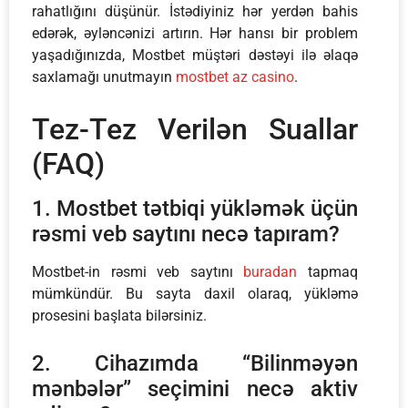
rahatlığını düşünür. İstədiyiniz hər yerdən bahis
edərək, əyləncənizi artırın. Hər hansı bir problem
yaşadığınızda, Mostbet müştəri dəstəyi ilə əlaqə
saxlamağı unutmayın
mostbet az casino
.
Tez-Tez Verilən Suallar
(FAQ)
1. Mostbet tətbiqi yükləmək üçün
rəsmi veb saytını necə tapıram?
Mostbet-in rəsmi veb saytını
buradan
tapmaq
mümkündür. Bu sayta daxil olaraq, yükləmə
prosesini başlata bilərsiniz.
2. Cihazımda “Bilinməyən
mənbələr” seçimini necə aktiv