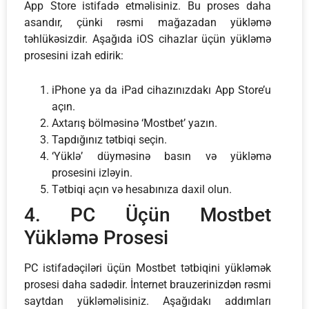
App Store istifadə etməlisiniz. Bu proses daha
asandır, çünki rəsmi mağazadan yükləmə
təhlükəsizdir. Aşağıda iOS cihazlar üçün yükləmə
prosesini izah edirik:
iPhone ya da iPad cihazınızdakı App Store’u
açın.
Axtarış bölməsinə ‘Mostbet’ yazın.
Tapdığınız tətbiqi seçin.
‘Yüklə’ düyməsinə basın və yükləmə
prosesini izləyin.
Tətbiqi açın və hesabınıza daxil olun.
4. PC Üçün Mostbet
Yükləmə Prosesi
PC istifadəçiləri üçün Mostbet tətbiqini yükləmək
prosesi daha sadədir. İnternet brauzerinizdən rəsmi
saytdan yükləməlisiniz. Aşağıdakı addımları