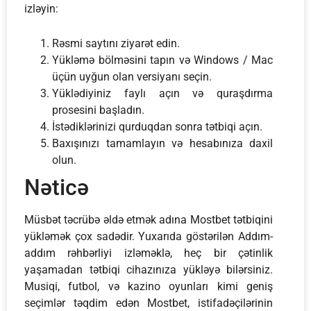
izləyin:
Rəsmi saytını ziyarət edin.
Yükləmə bölməsini tapın və Windows / Mac
üçün uyğun olan versiyanı seçin.
Yüklədiyiniz faylı açın və quraşdırma
prosesini başladın.
İstədiklərinizi qurduqdan sonra tətbiqi açın.
Baxışınızı tamamlayın və hesabınıza daxil
olun.
Nəticə
Müsbət təcrübə əldə etmək adına Mostbet tətbiqini
yükləmək çox sadədir. Yuxarıda göstərilən Addım-
addım rəhbərliyi izləməklə, heç bir çətinlik
yaşamadan tətbiqi cihazınıza yükləyə bilərsiniz.
Musiqi, futbol, və kazino oyunları kimi geniş
seçimlər təqdim edən Mostbet, istifadəçilərinin