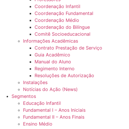
Coordenação Infantil
Coordenação Fundamental
Coordenação Médio
Coordenação do Bilíngue
Comitê Socioeducacional
Informações Acadêmicas
Contrato Prestação de Serviço
Guia Acadêmico
Manual do Aluno
Regimento Interno
Resoluções de Autorização
Instalações
Notícias do Ação (News)
Segmentos
Educação Infantil
Fundamental I – Anos Iniciais
Fundamental II – Anos Finais
Ensino Médio