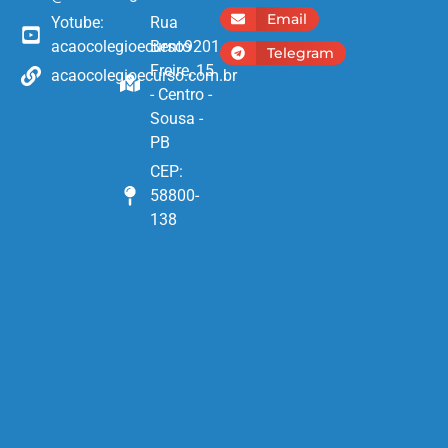
Email
Yotube:
Rua
acaocolegioecurso9201
Bento
Telegram
Freire, 15
acaocolegioecurso.com.br
- Centro -
Sousa -
PB
CEP:
58800-
138