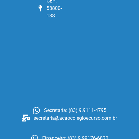
CEP:
58800-
138
Secretaria: (83) 9.9111-4795
secretaria@acaocolegioecurso.com.br
Financeiro: (83) 9.99176-6820