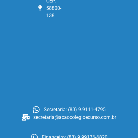
CEP:
58800-
138
Secretaria: (83) 9.9111-4795
secretaria@acaocolegioecurso.com.br
Financeiro: (83) 9.99176-6820