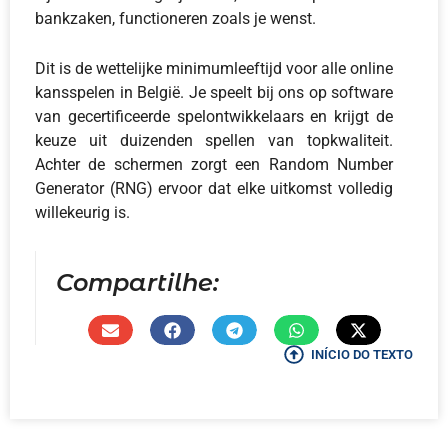
bankzaken, functioneren zoals je wenst.
Dit is de wettelijke minimumleeftijd voor alle online
kansspelen in België. Je speelt bij ons op software
van gecertificeerde spelontwikkelaars en krijgt de
keuze uit duizenden spellen van topkwaliteit.
Achter de schermen zorgt een Random Number
Generator (RNG) ervoor dat elke uitkomst volledig
willekeurig is.
Compartilhe:
INÍCIO DO TEXTO