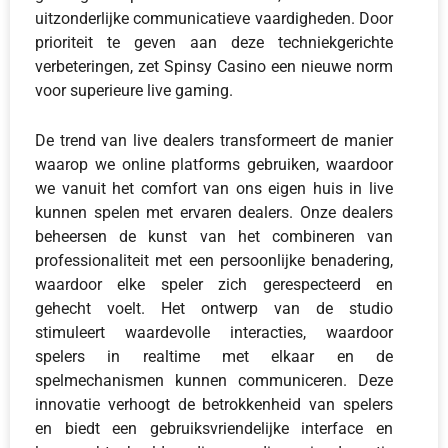
uitzonderlijke communicatieve vaardigheden. Door
prioriteit te geven aan deze techniekgerichte
verbeteringen, zet Spinsy Casino een nieuwe norm
voor superieure live gaming.
De trend van live dealers transformeert de manier
waarop we online platforms gebruiken, waardoor
we vanuit het comfort van ons eigen huis in live
kunnen spelen met ervaren dealers. Onze dealers
beheersen de kunst van het combineren van
professionaliteit met een persoonlijke benadering,
waardoor elke speler zich gerespecteerd en
gehecht voelt. Het ontwerp van de studio
stimuleert waardevolle interacties, waardoor
spelers in realtime met elkaar en de
spelmechanismen kunnen communiceren. Deze
innovatie verhoogt de betrokkenheid van spelers
en biedt een gebruiksvriendelijke interface en