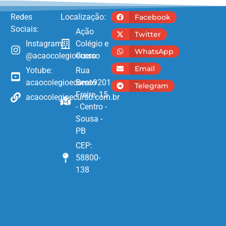
Redes
Localização:
Facebook
Sociais:
Ação
Twitter
Instagram:
Colégio e
WhatsApp
@acaocolegioecurso
Curso
Email
Yotube:
Rua
acaocolegioecurso9201
Bento
Telegram
Freire, 15
acaocolegioecurso.com.br
- Centro -
Sousa -
PB
CEP:
58800-
138