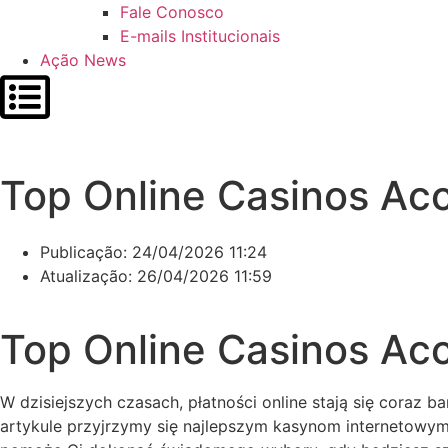
Fale Conosco
E-mails Institucionais
Ação News
Top Online Casinos Ac
Publicação:
24/04/2026 11:24
Atualização: 26/04/2026 11:59
Top Online Casinos Ac
W dzisiejszych czasach, płatności online stają się coraz 
artykule przyjrzymy się najlepszym kasynom internetowym,