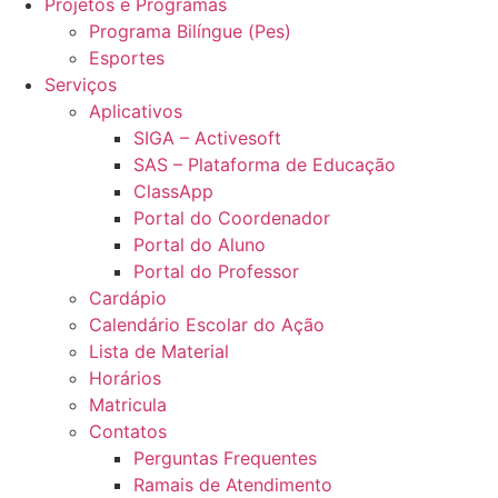
Projetos e Programas
Programa Bilíngue (Pes)
Esportes
Serviços
Aplicativos
SIGA – Activesoft
SAS – Plataforma de Educação
ClassApp
Portal do Coordenador
Portal do Aluno
Portal do Professor
Cardápio
Calendário Escolar do Ação
Lista de Material
Horários
Matricula
Contatos
Perguntas Frequentes
Ramais de Atendimento