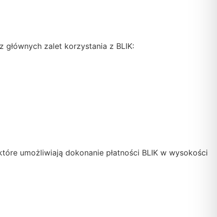
z głównych zalet korzystania z BLIK:
, które umożliwiają dokonanie płatności BLIK w wysokości