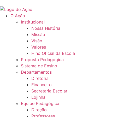
O Ação
Institucional
Nossa História
Missão
Visão
Valores
Hino Oficial da Escola
Proposta Pedagógica
Sistema de Ensino
Departamentos
Diretoria
Financeiro
Secretaria Escolar
Lojinha
Equipe Pedagógica
Direção
Professores