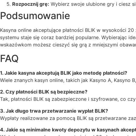
Rozpocznij grę:
Wybierz swoje ulubione gry i ciesz s
Podsumowanie
Kasyna online akceptujące płatności BLIK w wysokości 20 
systemu staje się coraz bardziej popularne. Wybierając i
wskazówkom możesz cieszyć się grą z mniejszymi obawami
FAQ
1. Jakie kasyna akceptują BLIK jako metodę płatności?
Wiele znanych kasyn online, takich jak Kasyno A, Kasyno B
2. Czy płatności BLIK są bezpieczne?
Tak, płatności BLIK są zabezpieczone i szyfrowane, co czy
3. Jak długo trwa przetwarzanie wypłat BLIK?
Wypłaty realizowane za pomocą BLIK są przetwarzane zaz
4. Jakie są minimalne kwoty depozytu w kasynach akcep