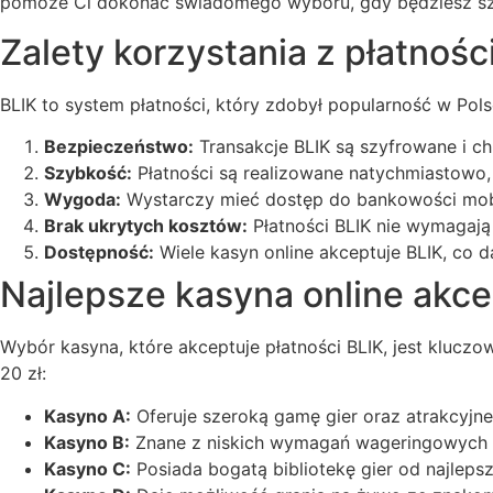
pomoże Ci dokonać świadomego wyboru, gdy będziesz szu
Zalety korzystania z płatnośc
BLIK to system płatności, który zdobył popularność w Polsc
Bezpieczeństwo:
Transakcje BLIK są szyfrowane i c
Szybkość:
Płatności są realizowane natychmiastowo, 
Wygoda:
Wystarczy mieć dostęp do bankowości mobil
Brak ukrytych kosztów:
Płatności BLIK nie wymagają 
Dostępność:
Wiele kasyn online akceptuje BLIK, co 
Najlepsze kasyna online akce
Wybór kasyna, które akceptuje płatności BLIK, jest kluczo
20 zł:
Kasyno A:
Oferuje szeroką gamę gier oraz atrakcyjne
Kasyno B:
Znane z niskich wymagań wageringowych or
Kasyno C:
Posiada bogatą bibliotekę gier od najle