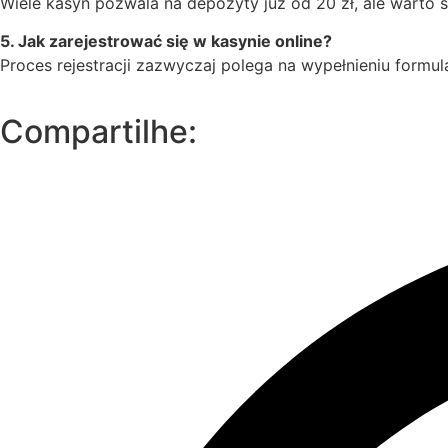
Wiele kasyn pozwala na depozyty już od 20 zł, ale warto
5. Jak zarejestrować się w kasynie online?
Proces rejestracji zazwyczaj polega na wypełnieniu formular
Compartilhe: