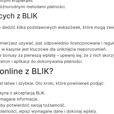
tymi krupierami.
różnorodnymi metodami płatności.
cych z BLIK
rto śledzić kilka podstawowych wskazówek, które mogą zw
amierzasz używać, jest odpowiednio licencjonowane i regu
w kasynie jest kluczowe dla uniknięcia nieporozumień.
e bonusy za pierwszą wpłatę – upewnij się, że z nich skorz
stron i aplikacji do dokonywania płatności.
online z BLIK?
t łatwe i szybkie. Oto kroki, które powinieneś podjąć:
yna z akceptacją BLIK.
ymagane informacje.
 aby potwierdzić swoją tożsamość.
łatności, wpisz wymagane dane i dokonaj wpłaty.