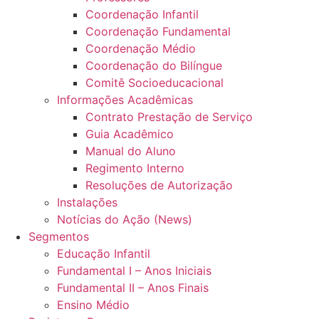
Coordenação Infantil
Coordenação Fundamental
Coordenação Médio
Coordenação do Bilíngue
Comitê Socioeducacional
Informações Acadêmicas
Contrato Prestação de Serviço
Guia Acadêmico
Manual do Aluno
Regimento Interno
Resoluções de Autorização
Instalações
Notícias do Ação (News)
Segmentos
Educação Infantil
Fundamental I – Anos Iniciais
Fundamental II – Anos Finais
Ensino Médio