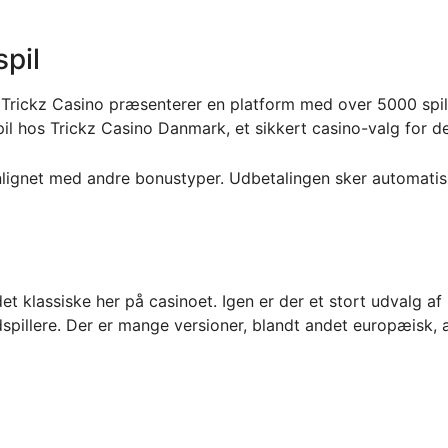
spil
er. Trickz Casino præsenterer en platform med over 5000 spil
il hos Trickz Casino Danmark, et sikkert casino-valg for d
gnet med andre bonustyper. Udbetalingen sker automatisk h
det klassiske her på casinoet. Igen er der et stort udvalg 
pillere. Der er mange versioner, blandt andet europæisk, a