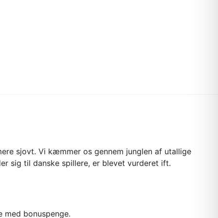
mere sjovt. Vi kæmmer os gennem junglen af utallige
r sig til danske spillere, er blevet vurderet ift.
lle med bonuspenge.