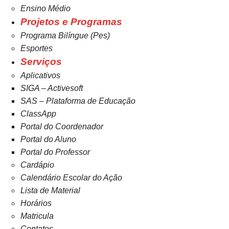
Ensino Médio
Projetos e Programas
Programa Bilíngue (Pes)
Esportes
Serviços
Aplicativos
SIGA – Activesoft
SAS – Plataforma de Educação
ClassApp
Portal do Coordenador
Portal do Aluno
Portal do Professor
Cardápio
Calendário Escolar do Ação
Lista de Material
Horários
Matricula
Contatos