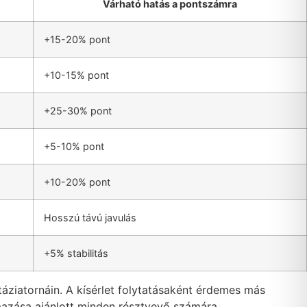
Várható hatás a pontszámra
+15-20% pont
+10-15% pont
+25-30% pont
+5-10% pont
+10-20% pont
Hosszú távú javulás
+5% stabilitás
áziatornáin. A kísérlet folytatásaként érdemes más
mazása ajánlott minden résztvevő számára.