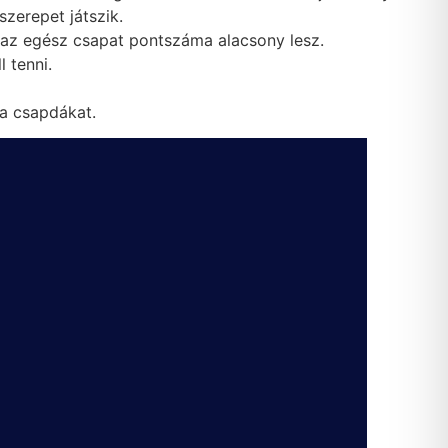
szerepet játszik.
k, az egész csapat pontszáma alacsony lesz.
 tenni.
 a csapdákat.