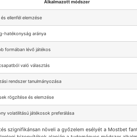
Alkalmazott módszer
és ellenfél elemzése
ég-hatékonyság aránya
bb formában lévő játékos
sapatból való választás
zási rendszer tanulmányozása
sek rögzítése és elemzése
ny volatilitású játékosok preferálása
s szignifikánsan növeli a győzelem esélyét a Mostbet fant
jelenlegi bizonyítékok alapján a tudományos módszer alkal