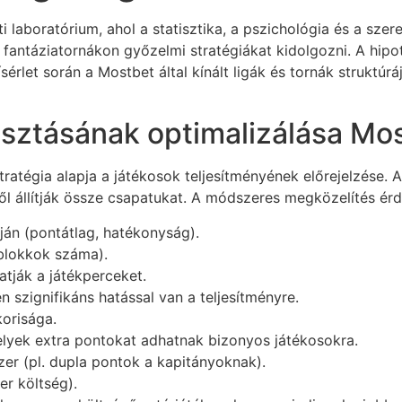
ti laboratórium, ahol a statisztika, a pszichológia és a sze
 fantáziatornákon győzelmi stratégiákat kidolgozni. A hip
sérlet során a Mostbet által kínált ligák és tornák struktúr
asztásának optimalizálása Mos
-stratégia alapja a játékosok teljesítményének előrejelzése.
ből állítják össze csapatukat. A módszeres megközelítés é
ján (pontátlag, hatékonyság).
, blokkok száma).
atják a játékperceket.
 szignifikáns hatással van a teljesítményre.
korisága.
lyek extra pontokat adhatnak bizonyos játékosokra.
zer (pl. dupla pontok a kapitányoknak).
r költség).