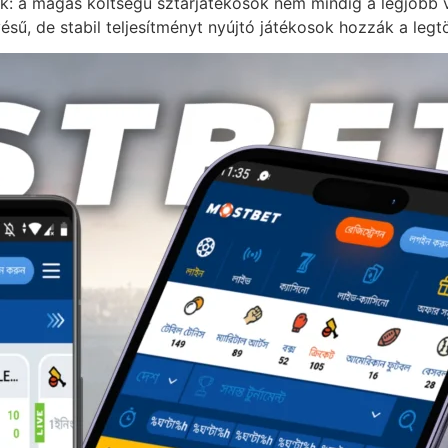
jük: a magas költségű sztárjátékosok nem mindig a legjobb 
sű, de stabil teljesítményt nyújtó játékosok hozzák a leg