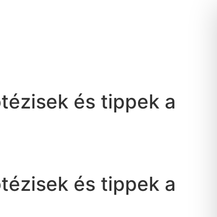
tézisek és tippek a
tézisek és tippek a