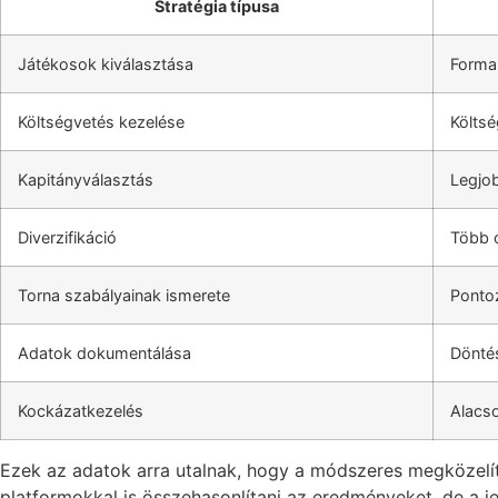
Stratégia típusa
Játékosok kiválasztása
Forma 
Költségvetés kezelése
Költs
Kapitányválasztás
Legjo
Diverzifikáció
Több c
Torna szabályainak ismerete
Ponto
Adatok dokumentálása
Dönté
Kockázatkezelés
Alacso
Ezek az adatok arra utalnak, hogy a módszeres megközelíté
platformokkal is összehasonlítani az eredményeket, de a 