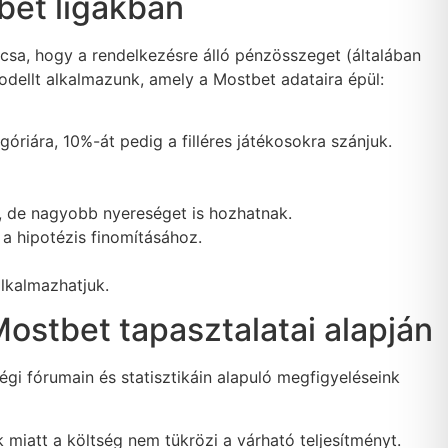
bet ligákban
lcsa, hogy a rendelkezésre álló pénzösszeget (általában
modellt alkalmazunk, amely a Mostbet adataira épül:
óriára, 10%-át pedig a filléres játékosokra szánjuk.
, de nagyobb nyereséget is hozhatnak.
a hipotézis finomításához.
lkalmazhatjuk.
ostbet tapasztalatai alapján
i fórumain és statisztikáin alapuló megfigyeléseink
miatt a költség nem tükrözi a várható teljesítményt.