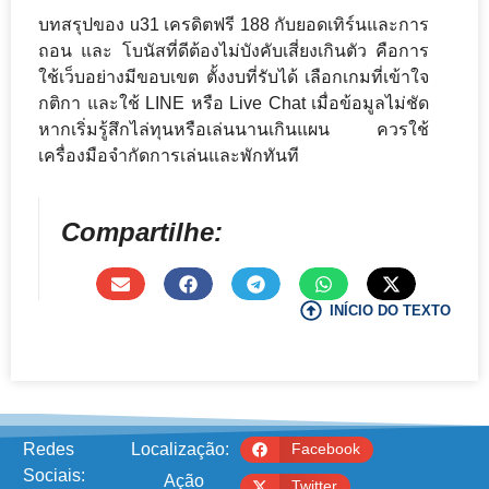
บทสรุปของ u31 เครดิตฟรี 188 กับยอดเทิร์นและการ
ถอน และ โบนัสที่ดีต้องไม่บังคับเสี่ยงเกินตัว คือการ
ใช้เว็บอย่างมีขอบเขต ตั้งงบที่รับได้ เลือกเกมที่เข้าใจ
กติกา และใช้ LINE หรือ Live Chat เมื่อข้อมูลไม่ชัด
หากเริ่มรู้สึกไล่ทุนหรือเล่นนานเกินแผน ควรใช้
เครื่องมือจำกัดการเล่นและพักทันที
Compartilhe:
INÍCIO DO TEXTO
Redes
Localização:
Facebook
Sociais:
Ação
Twitter