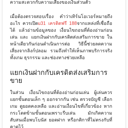
ความสะดวกกับความเสี่ยงของเงินส่วนตัว
เมื่อต้องตรวจสอบเรื่อง คำว่าเทิร์นโอเวอร์หมายถึง
อะไร ควรเปิด
u31 เครดิตฟรี 188
จากแหล่งที่เชื่อถือ
ได้ แล้วอ่านข้อมูลของ เงื่อนไขถอนที่ต้องอ่านก่อน
เล่น และ แยกเงินฝากกับเครดิตส่งเสริมการขาย ใน
หน้าเดียวกันก่อนดำเนินการต่อ วิธีนี้ช่วยลดความ
เสี่ยงจากลิงก์ปลอม รวมถึงทำให้เห็นภาพบริการจริง
ทั้งเกม ธุรกรรม และช่องทางช่วยเหลือ
แยกเงินฝากกับเครดิตส่งเสริมการ
ขาย
ในส่วน เงื่อนไขถอนที่ต้องอ่านก่อนเล่น ผู้เล่นควร
แยกขั้นตอนเล็ก ๆ ออกจากกัน เช่น ตรวจบัญชี เลือก
เกม ดูยอดคงเหลือ และอ่านเงื่อนไขที่เกี่ยวข้อง หาก
กระโดดข้ามขั้นตอนเพราะรีบเล่น มักเกิดความ
สับสนเมื่อพบโบนัส ยอดฝาก หรือกติกาที่ไม่ตรงกับที่
คาดไว้