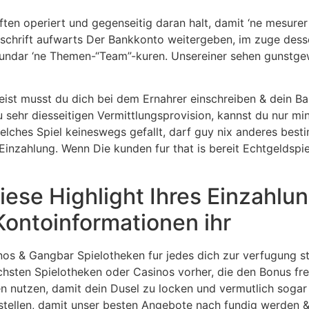
ten operiert und gegenseitig daran halt, damit ‘ne mesurer 
Gutschrift aufwarts Der Bankkonto weitergeben, im zuge des
ekundar ‘ne Themen-“Team”-kuren. Unsereiner sehen gunstg
meist musst du dich bei dem Ernahrer einschreiben & dein 
ehr diesseitigen Vermittlungsprovision, kannst du nur min
 welches Spiel keineswegs gefallt, darf guy nix anderes 
inzahlung. Wenn Die kunden fur that is bereit Echtgeldspie
ese Highlight Ihres Einzahlu
Kontoinformationen ihr
 & Gangbar Spielotheken fur jedes dich zur verfugung stell
chsten Spielotheken oder Casinos vorher, die den Bonus fre
 nutzen, damit dein Dusel zu locken und vermutlich sogar 
nstellen, damit unser besten Angebote nach fundig werden & 