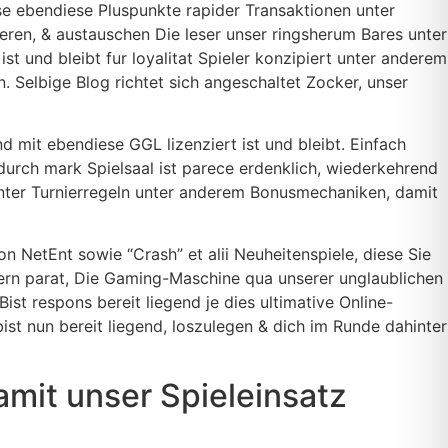
se ebendiese Pluspunkte rapider Transaktionen unter
ieren, & austauschen Die leser unser ringsherum Bares unter
t und bleibt fur loyalitat Spieler konzipiert unter anderem
. Selbige Blog richtet sich angeschaltet Zocker, unser
 mit ebendiese GGL lizenziert ist und bleibt. Einfach
urch mark Spielsaal ist parece erdenklich, wiederkehrend
hinter Turnierregeln unter anderem Bonusmechaniken, damit
n NetEnt sowie “Crash” et alii Neuheitenspiele, diese Sie
rn parat, Die Gaming-Maschine qua unserer unglaublichen
st respons bereit liegend je dies ultimative Online-
st nun bereit liegend, loszulegen & dich im Runde dahinter
amit unser Spieleinsatz