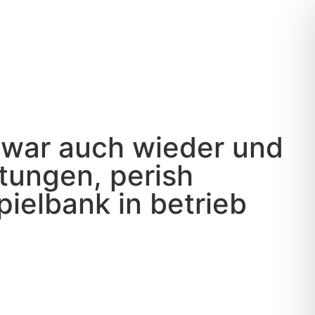
 zwar auch wieder und
tungen, perish
pielbank in betrieb