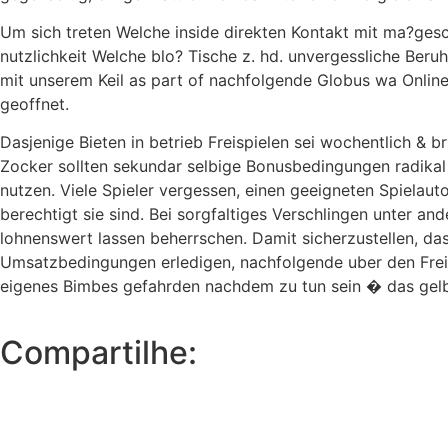
Um sich treten Welche inside direkten Kontakt mit ma?ge
nutzlichkeit Welche blo? Tische z. hd. unvergessliche Beru
mit unserem Keil as part of nachfolgende Globus wa Online
geoffnet.
Dasjenige Bieten in betrieb Freispielen sei wochentlich & br
Zocker sollten sekundar selbige Bonusbedingungen radika
nutzen. Viele Spieler vergessen, einen geeigneten Spielaut
berechtigt sie sind. Bei sorgfaltiges Verschlingen unter 
lohnenswert lassen beherrschen. Damit sicherzustellen, da
Umsatzbedingungen erledigen, nachfolgende uber den Freisp
eigenes Bimbes gefahrden nachdem zu tun sein � das gelb
Compartilhe: