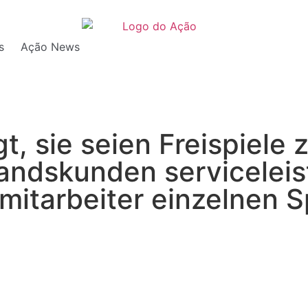
s
Ação News
, sie seien Freispiele
andskunden serviceleis
 mitarbeiter einzelnen S