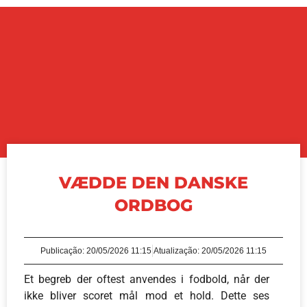
VÆDDE DEN DANSKE
ORDBOG
Publicação:
20/05/2026 11:15
Atualização: 20/05/2026 11:15
Et begreb der oftest anvendes i fodbold, når der
ikke bliver scoret mål mod et hold. Dette ses