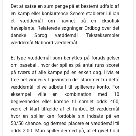
Det at satse en sum penge på et bestemt udfald af
en kamp eller konkurrence Senere etablerer Lillian
et væddemål om navnet på en eksotisk
haveplante. Relaterede søgninger Ordbog over det
danske Sprog væddemål Teksteksempler
væddemål Naboord væddemål
Et type væddemål som benyttes på forudsigelser
om baseball, hvor der spilles på antal runs scoret
på tværs af alle kampe på en enkelt dag. Hvis et
free bet vindes vil gevinsten der stammer fra dette
væddemål, blive udbetalt til spillerens konto. For
eksempel ville en kombination med 10
begivenheder eller kampe til samlet odds 400,
være et klart tilfælde af et funbet. Et væddemål
hvor en spiller kan fordoble sin indsats på en
50/50 chance, og dermed placere et væddemål til
odds 2.00. Man spiller dermed på, at et givet hold