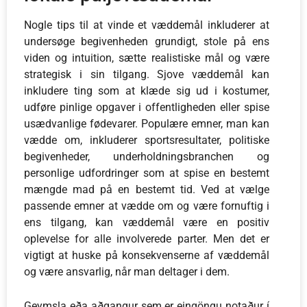
Nogle tips til at vinde et væddemål inkluderer at
undersøge begivenheden grundigt, stole på ens
viden og intuition, sætte realistiske mål og være
strategisk i sin tilgang. Sjove væddemål kan
inkludere ting som at klæde sig ud i kostumer,
udføre pinlige opgaver i offentligheden eller spise
usædvanlige fødevarer. Populære emner, man kan
vædde om, inkluderer sportsresultater, politiske
begivenheder, underholdningsbranchen og
personlige udfordringer som at spise en bestemt
mængde mad på en bestemt tid. Ved at vælge
passende emner at vædde om og være fornuftig i
ens tilgang, kan væddemål være en positiv
oplevelse for alle involverede parter. Men det er
vigtigt at huske på konsekvenserne af væddemål
og være ansvarlig, når man deltager i dem.
Geymsla eða aðgangur sem er eingöngu notaður í