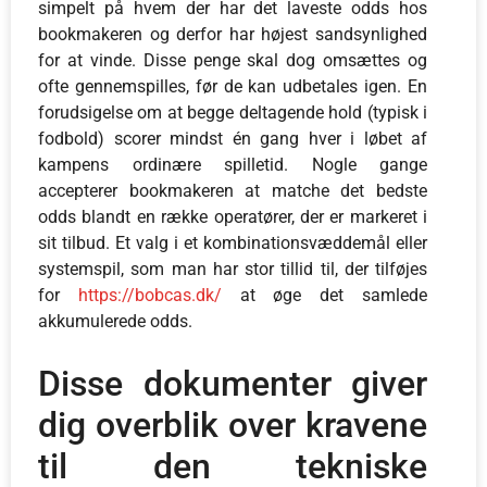
simpelt på hvem der har det laveste odds hos
bookmakeren og derfor har højest sandsynlighed
for at vinde. Disse penge skal dog omsættes og
ofte gennemspilles, før de kan udbetales igen. En
forudsigelse om at begge deltagende hold (typisk i
fodbold) scorer mindst én gang hver i løbet af
kampens ordinære spilletid. Nogle gange
accepterer bookmakeren at matche det bedste
odds blandt en række operatører, der er markeret i
sit tilbud. Et valg i et kombinationsvæddemål eller
systemspil, som man har stor tillid til, der tilføjes
for
https://bobcas.dk/
at øge det samlede
akkumulerede odds.
Disse dokumenter giver
dig overblik over kravene
til den tekniske