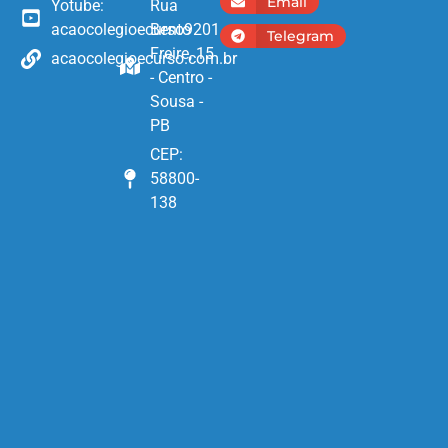
Email
Yotube:
Rua
acaocolegioecurso9201
Bento
Telegram
Freire, 15
acaocolegioecurso.com.br
- Centro -
Sousa -
PB
CEP:
58800-
138