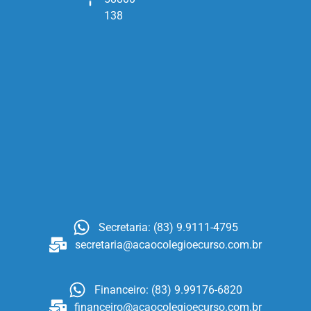
138
Secretaria: (83) 9.9111-4795
secretaria@acaocolegioecurso.com.br
Financeiro: (83) 9.99176-6820
financeiro@acaocolegioecurso.com.br