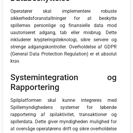
Operatører skal implementere robuste
sikkerhedsforanstaltninger for at beskytte
spillernes personlige og finansielle data mod
uautoriseret adgang, tab eller misbrug. Dette
inkluderer krypteringsteknologi, sikre servere og
strenge adgangskontroller. Overholdelse af GDPR
(General Data Protection Regulation) er et absolut
krav.
Systemintegration og
Rapportering
Spilplatformen skal kunne integreres med
Spillemyndighedens systemer for løbende
rapportering af spilaktivitet, transaktioner og
spillerdata. Dette giver myndigheden mulighed for
at overvåge operatørens drift og sikre overholdelse