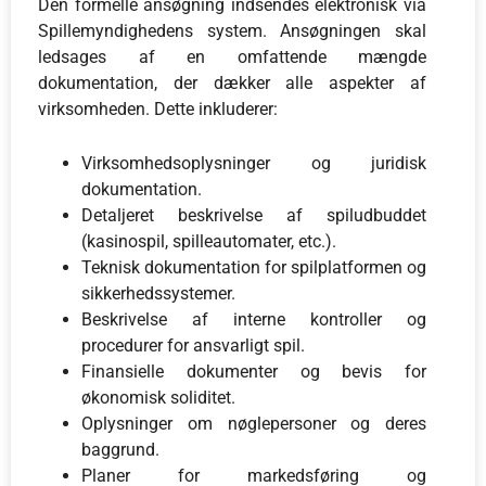
Den formelle ansøgning indsendes elektronisk via
Spillemyndighedens system. Ansøgningen skal
ledsages af en omfattende mængde
dokumentation, der dækker alle aspekter af
virksomheden. Dette inkluderer:
Virksomhedsoplysninger og juridisk
dokumentation.
Detaljeret beskrivelse af spiludbuddet
(kasinospil, spilleautomater, etc.).
Teknisk dokumentation for spilplatformen og
sikkerhedssystemer.
Beskrivelse af interne kontroller og
procedurer for ansvarligt spil.
Finansielle dokumenter og bevis for
økonomisk soliditet.
Oplysninger om nøglepersoner og deres
baggrund.
Planer for markedsføring og