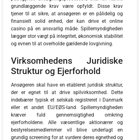
grundlæggende krav være opfyldt. Disse krav
tjener til at sikre, at ansøgeren er en pålidelig og
finansielt solid enhed, der kan drive et online
casino på en ansvarlig måde. Spillemyndigheden
lægger stor vægt på integritet, økonomisk stabilitet
og evnen til at overholde gældende lovgivning.
Virksomhedens Juridiske
Struktur og Ejerforhold
Ansøgeren skal have en etableret juridisk struktur,
der er egnet til at drive spilvirksomhed. Dette
indebærer typisk et selskab registreret i Danmark
eller et andet EU/EØS-land. Spillemyndigheden
kræver fuld gennemsigtighed omkring
ejerforholdene. Alle væsentlige aktionærer og
bestyrelsesmedlemmer vil blive underlagt en
grundig screening for at vurdere deres egnethed og