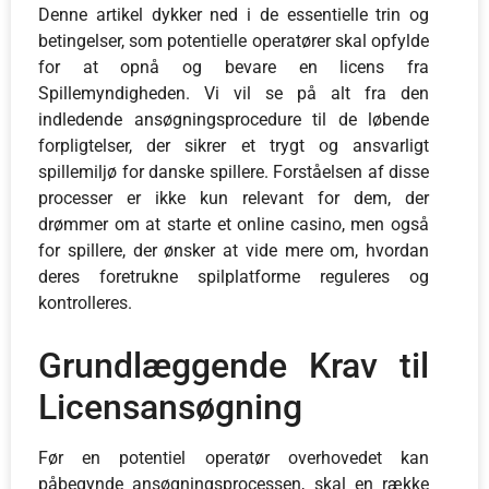
Denne artikel dykker ned i de essentielle trin og
betingelser, som potentielle operatører skal opfylde
for at opnå og bevare en licens fra
Spillemyndigheden. Vi vil se på alt fra den
indledende ansøgningsprocedure til de løbende
forpligtelser, der sikrer et trygt og ansvarligt
spillemiljø for danske spillere. Forståelsen af disse
processer er ikke kun relevant for dem, der
drømmer om at starte et online casino, men også
for spillere, der ønsker at vide mere om, hvordan
deres foretrukne spilplatforme reguleres og
kontrolleres.
Grundlæggende Krav til
Licensansøgning
Før en potentiel operatør overhovedet kan
påbegynde ansøgningsprocessen, skal en række