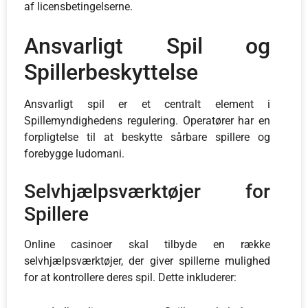
af licensbetingelserne.
Ansvarligt Spil og
Spillerbeskyttelse
Ansvarligt spil er et centralt element i
Spillemyndighedens regulering. Operatører har en
forpligtelse til at beskytte sårbare spillere og
forebygge ludomani.
Selvhjælpsværktøjer for
Spillere
Online casinoer skal tilbyde en række
selvhjælpsværktøjer, der giver spillerne mulighed
for at kontrollere deres spil. Dette inkluderer: