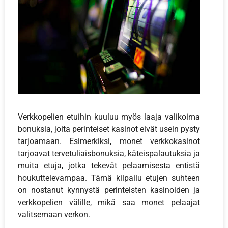
Verkkopelien etuihin kuuluu myös laaja valikoima
bonuksia, joita perinteiset kasinot eivät usein pysty
tarjoamaan. Esimerkiksi, monet verkkokasinot
tarjoavat tervetuliaisbonuksia, käteispalautuksia ja
muita etuja, jotka tekevät pelaamisesta entistä
houkuttelevampaa. Tämä kilpailu etujen suhteen
on nostanut kynnystä perinteisten kasinoiden ja
verkkopelien välille, mikä saa monet pelaajat
valitsemaan verkon.