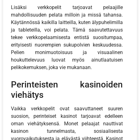
Lisäksi verkkopelit tarjoavat pelaajille
mahdollisuuden pelata milloin ja missä tahansa.
Käytännössä kaikilla laitteilla, kuten älypuhelimilla
ja tableteilla, voi pelata. Tämä saavutettavuus
tekee verkkopelaamisesta entistä suositumpaa,
erityisesti nuorempien sukupolvien keskuudessa.
Pelien monimuotoisuus ja visuaalinen
houkuttelevuus luovat myös ainutlaatuisen
pelikokemuksen, joka vie mukanaan.
Perinteisten kasinoiden
viehätys
Vaikka verkkopelit ovat saavuttaneet suuren
suosion, perinteiset kasinot tarjoavat edelleen
oman viehätyksensä. Monet pelaajat nauttivat
kasinon tunnelmasta, sosiaalisesta
vuorovaikutuksesta ja elävästä viihteestä. Kasinot