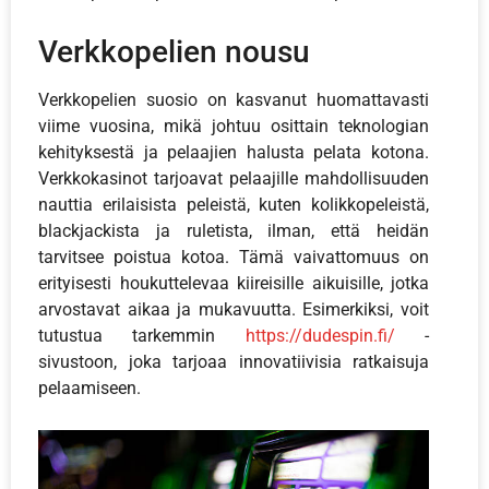
Verkkopelien nousu
Verkkopelien suosio on kasvanut huomattavasti
viime vuosina, mikä johtuu osittain teknologian
kehityksestä ja pelaajien halusta pelata kotona.
Verkkokasinot tarjoavat pelaajille mahdollisuuden
nauttia erilaisista peleistä, kuten kolikkopeleistä,
blackjackista ja ruletista, ilman, että heidän
tarvitsee poistua kotoa. Tämä vaivattomuus on
erityisesti houkuttelevaa kiireisille aikuisille, jotka
arvostavat aikaa ja mukavuutta. Esimerkiksi, voit
tutustua tarkemmin
https://dudespin.fi/
-
sivustoon, joka tarjoaa innovatiivisia ratkaisuja
pelaamiseen.