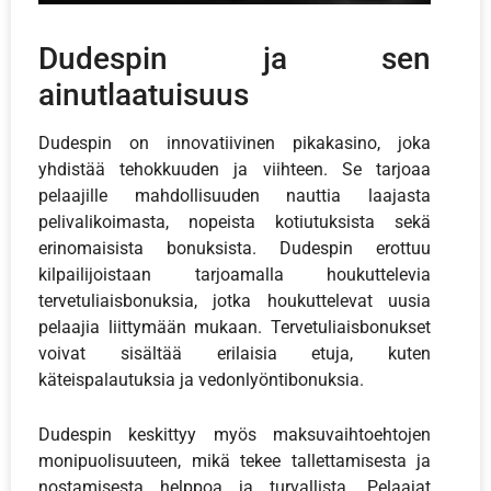
Dudespin ja sen
ainutlaatuisuus
Dudespin on innovatiivinen pikakasino, joka
yhdistää tehokkuuden ja viihteen. Se tarjoaa
pelaajille mahdollisuuden nauttia laajasta
pelivalikoimasta, nopeista kotiutuksista sekä
erinomaisista bonuksista. Dudespin erottuu
kilpailijoistaan tarjoamalla houkuttelevia
tervetuliaisbonuksia, jotka houkuttelevat uusia
pelaajia liittymään mukaan. Tervetuliaisbonukset
voivat sisältää erilaisia etuja, kuten
käteispalautuksia ja vedonlyöntibonuksia.
Dudespin keskittyy myös maksuvaihtoehtojen
monipuolisuuteen, mikä tekee tallettamisesta ja
nostamisesta helppoa ja turvallista. Pelaajat