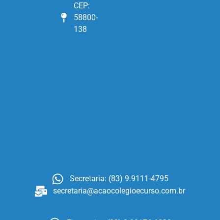
CEP:
58800-
138
Secretaria: (83) 9.9111-4795
secretaria@acaocolegioecurso.com.br