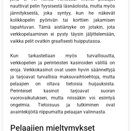
nauttivat pelin fyysisestä läsnäolosta, mutta myös
jännityksestä, joka syntyy, kun he näkevät
kolikkopelin pyörivän tai korttien jakamisen
tapahtuvan. Tämä aistiärsyke on jotakin, jota
verkkopelaaminen ei pysty täysin jäljittelemään,
vaikka pelit ovatkin graafisesti huipputasoa.
Kun tarkastellaan myös turvallisuutta,
verkkopelien ja perinteisten kasinoiden välillä on
eroja. Verkkokasinot ovat usein hyvin säänneltyjä
ja tarjoavat turvallisia maksuvaihtoehtoja, mutta
pelaajien on oltava tietoisia huijauksista.
Perinteiset kasinot tarjoavat suoran
vuorovaikutuksen, mutta niissäkin voi esiintyä
ongelmia. Tietoisuus ja tutkiminen ovat
avaintekijöitä riippumatta pelaajan valinnasta.
Pelaajien mieltymykset