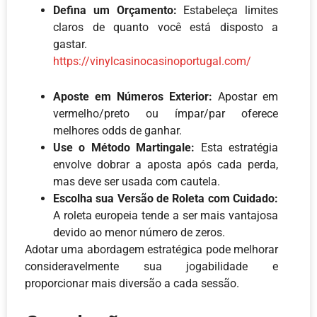
Defina um Orçamento:
Estabeleça limites
claros de quanto você está disposto a
gastar.
https://vinylcasinocasinoportugal.com/
Aposte em Números Exterior:
Apostar em
vermelho/preto ou ímpar/par oferece
melhores odds de ganhar.
Use o Método Martingale:
Esta estratégia
envolve dobrar a aposta após cada perda,
mas deve ser usada com cautela.
Escolha sua Versão de Roleta com Cuidado:
A roleta europeia tende a ser mais vantajosa
devido ao menor número de zeros.
Adotar uma abordagem estratégica pode melhorar
consideravelmente sua jogabilidade e
proporcionar mais diversão a cada sessão.