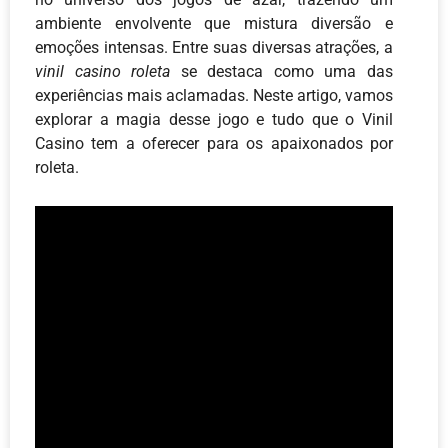
ambiente envolvente que mistura diversão e
emoções intensas. Entre suas diversas atrações, a
vinil casino roleta
se destaca como uma das
experiências mais aclamadas. Neste artigo, vamos
explorar a magia desse jogo e tudo que o Vinil
Casino tem a oferecer para os apaixonados por
roleta.