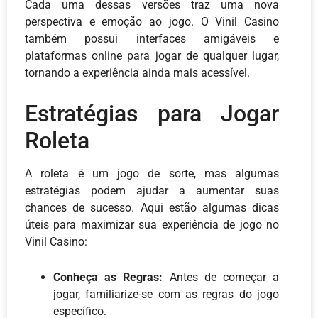
Cada uma dessas versões traz uma nova
perspectiva e emoção ao jogo. O Vinil Casino
também possui interfaces amigáveis e
plataformas online para jogar de qualquer lugar,
tornando a experiência ainda mais acessível.
Estratégias para Jogar
Roleta
A roleta é um jogo de sorte, mas algumas
estratégias podem ajudar a aumentar suas
chances de sucesso. Aqui estão algumas dicas
úteis para maximizar sua experiência de jogo no
Vinil Casino:
Conheça as Regras:
Antes de começar a
jogar, familiarize-se com as regras do jogo
específico.