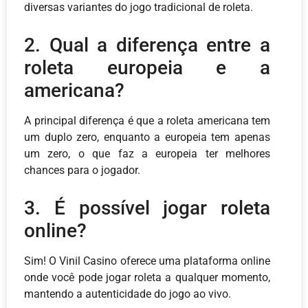
diversas variantes do jogo tradicional de roleta.
2. Qual a diferença entre a
roleta europeia e a
americana?
A principal diferença é que a roleta americana tem
um duplo zero, enquanto a europeia tem apenas
um zero, o que faz a europeia ter melhores
chances para o jogador.
3. É possível jogar roleta
online?
Sim! O Vinil Casino oferece uma plataforma online
onde você pode jogar roleta a qualquer momento,
mantendo a autenticidade do jogo ao vivo.