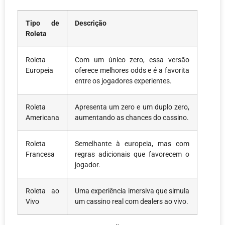
Tipo de
Descrição
Roleta
Roleta
Com um único zero, essa versão
Europeia
oferece melhores odds e é a favorita
entre os jogadores experientes.
Roleta
Apresenta um zero e um duplo zero,
Americana
aumentando as chances do cassino.
Roleta
Semelhante à europeia, mas com
Francesa
regras adicionais que favorecem o
jogador.
Roleta ao
Uma experiência imersiva que simula
Vivo
um cassino real com dealers ao vivo.