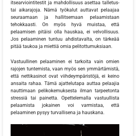
itsearviointitestit ja mahdollisuus asettaa talletus-
tai aikarajoja. Nämä työkalut auttavat pelaajaa
seuraamaan ja hallitsemaan pelaamistaan
tehokkaasti. On myös hyvä muistaa, että
pelaamisen pitäisi olla hauskaa, ei velvollisuus.
Jos pelaaminen tuntuu ahdistavalta, on tärkeää
pitää taukoa ja miettiä omia pelitottumuksiaan.
Vastuullinen pelaaminen ei tarkoita vain omien
rajojen tuntemista, vaan myös sen ymmärtämistä,
että nettikasinot ovat viihdeympäristöjä, ei keino
ansaita rahaa. Tämä ajattelutapa auttaa pelaajia
nauttimaan pelikokemuksesta ilman tarpeetonta
stressiä tai painetta. Opettelemalla vastuullista
pelaamista jokainen voi varmistaa, että
pelaaminen pysyy turvallisena ja hauskana.