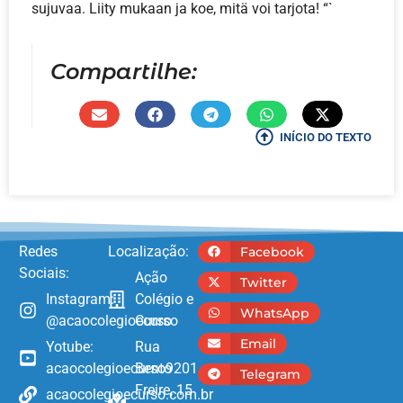
sujuvaa. Liity mukaan ja koe, mitä voi tarjota! “`
Compartilhe:
INÍCIO DO TEXTO
Redes
Localização:
Facebook
Sociais:
Ação
Twitter
Instagram:
Colégio e
WhatsApp
@acaocolegioecurso
Curso
Email
Yotube:
Rua
acaocolegioecurso9201
Bento
Telegram
Freire, 15
acaocolegioecurso.com.br