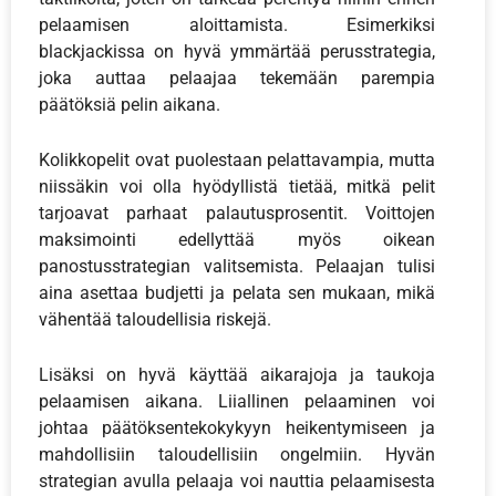
pelaamisen aloittamista. Esimerkiksi
blackjackissa on hyvä ymmärtää perusstrategia,
joka auttaa pelaajaa tekemään parempia
päätöksiä pelin aikana.
Kolikkopelit ovat puolestaan pelattavampia, mutta
niissäkin voi olla hyödyllistä tietää, mitkä pelit
tarjoavat parhaat palautusprosentit. Voittojen
maksimointi edellyttää myös oikean
panostusstrategian valitsemista. Pelaajan tulisi
aina asettaa budjetti ja pelata sen mukaan, mikä
vähentää taloudellisia riskejä.
Lisäksi on hyvä käyttää aikarajoja ja taukoja
pelaamisen aikana. Liiallinen pelaaminen voi
johtaa päätöksentekokykyyn heikentymiseen ja
mahdollisiin taloudellisiin ongelmiin. Hyvän
strategian avulla pelaaja voi nauttia pelaamisesta