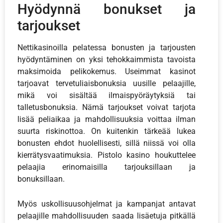
Hyödynnä bonukset ja
tarjoukset
Nettikasinoilla pelatessa bonusten ja tarjousten
hyödyntäminen on yksi tehokkaimmista tavoista
maksimoida pelikokemus. Useimmat kasinot
tarjoavat tervetuliaisbonuksia uusille pelaajille,
mikä voi sisältää ilmaispyöräytyksiä tai
talletusbonuksia. Nämä tarjoukset voivat tarjota
lisää peliaikaa ja mahdollisuuksia voittaa ilman
suurta riskinottoa. On kuitenkin tärkeää lukea
bonusten ehdot huolellisesti, sillä niissä voi olla
kierrätysvaatimuksia. Pistolo kasino houkuttelee
pelaajia erinomaisilla tarjouksillaan ja
bonuksillaan.
Myös uskollisuusohjelmat ja kampanjat antavat
pelaajille mahdollisuuden saada lisäetuja pitkällä