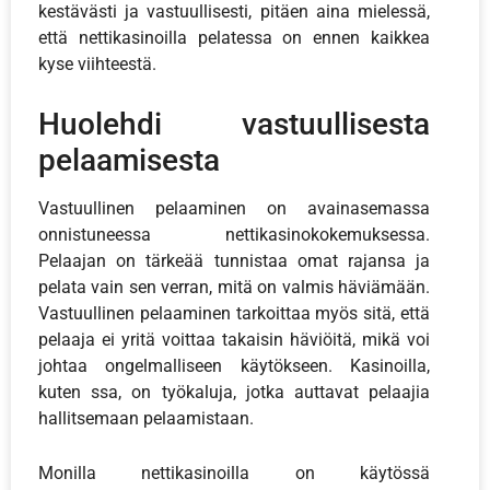
kestävästi ja vastuullisesti, pitäen aina mielessä,
että nettikasinoilla pelatessa on ennen kaikkea
kyse viihteestä.
Huolehdi vastuullisesta
pelaamisesta
Vastuullinen pelaaminen on avainasemassa
onnistuneessa nettikasinokokemuksessa.
Pelaajan on tärkeää tunnistaa omat rajansa ja
pelata vain sen verran, mitä on valmis häviämään.
Vastuullinen pelaaminen tarkoittaa myös sitä, että
pelaaja ei yritä voittaa takaisin häviöitä, mikä voi
johtaa ongelmalliseen käytökseen. Kasinoilla,
kuten ssa, on työkaluja, jotka auttavat pelaajia
hallitsemaan pelaamistaan.
Monilla nettikasinoilla on käytössä