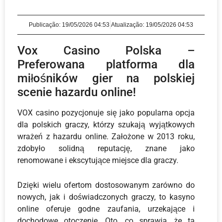
Publicação:
19/05/2026 04:53
Atualização: 19/05/2026 04:53
Vox Casino Polska –
Preferowana platforma dla
miłośników gier na polskiej
scenie hazardu online!
VOX casino pozycjonuje się jako popularna opcja
dla polskich graczy, którzy szukają wyjątkowych
wrażeń z hazardu online. Założone w 2013 roku,
zdobyło solidną reputację, znane jako
renomowane i ekscytujące miejsce dla graczy.
Dzięki wielu ofertom dostosowanym zarówno do
nowych, jak i doświadczonych graczy, to kasyno
online oferuje godne zaufania, urzekające i
dochodowe otoczenie. Oto, co sprawia, że ​​ta