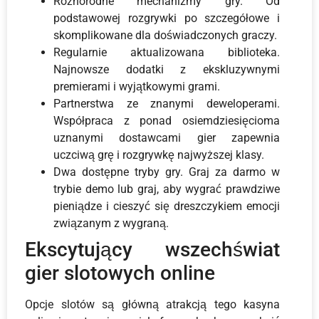
Różnorodne mechanizmy gry. Od
podstawowej rozgrywki po szczegółowe i
skomplikowane dla doświadczonych graczy.
Regularnie aktualizowana biblioteka.
Najnowsze dodatki z ekskluzywnymi
premierami i wyjątkowymi grami.
Partnerstwa ze znanymi deweloperami.
Współpraca z ponad osiemdziesięcioma
uznanymi dostawcami gier zapewnia
uczciwą grę i rozgrywkę najwyższej klasy.
Dwa dostępne tryby gry. Graj za darmo w
trybie demo lub graj, aby wygrać prawdziwe
pieniądze i cieszyć się dreszczykiem emocji
związanym z wygraną.
Ekscytujący wszechświat
gier slotowych online
Opcje slotów są główną atrakcją tego kasyna