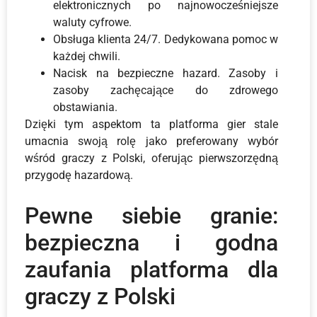
elektronicznych po najnowocześniejsze
waluty cyfrowe.
Obsługa klienta 24/7. Dedykowana pomoc w
każdej chwili.
Nacisk na bezpieczne hazard. Zasoby i
zasoby zachęcające do zdrowego
obstawiania.
Dzięki tym aspektom ta platforma gier stale
umacnia swoją rolę jako preferowany wybór
wśród graczy z Polski, oferując pierwszorzędną
przygodę hazardową.
Pewne siebie granie:
bezpieczna i godna
zaufania platforma dla
graczy z Polski