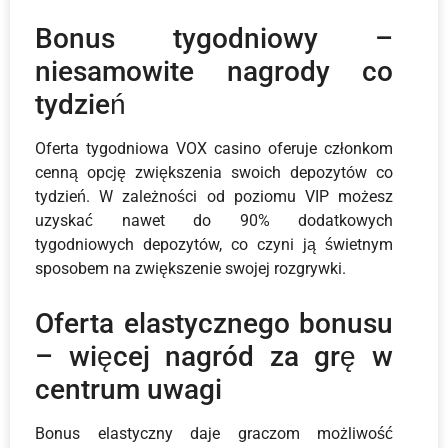
Bonus tygodniowy –
niesamowite nagrody co
tydzień
Oferta tygodniowa VOX casino oferuje członkom
cenną opcję zwiększenia swoich depozytów co
tydzień. W zależności od poziomu VIP możesz
uzyskać nawet do 90% dodatkowych
tygodniowych depozytów, co czyni ją świetnym
sposobem na zwiększenie swojej rozgrywki.
Oferta elastycznego bonusu
– więcej nagród za grę w
centrum uwagi
Bonus elastyczny daje graczom możliwość