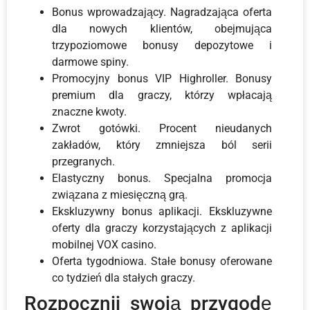
Bonus wprowadzający. Nagradzająca oferta
dla nowych klientów, obejmująca
trzypoziomowe bonusy depozytowe i
darmowe spiny.
Promocyjny bonus VIP Highroller. Bonusy
premium dla graczy, którzy wpłacają
znaczne kwoty.
Zwrot gotówki. Procent nieudanych
zakładów, który zmniejsza ból serii
przegranych.
Elastyczny bonus. Specjalna promocja
związana z miesięczną grą.
Ekskluzywny bonus aplikacji. Ekskluzywne
oferty dla graczy korzystających z aplikacji
mobilnej VOX casino.
Oferta tygodniowa. Stałe bonusy oferowane
co tydzień dla stałych graczy.
Rozpocznij swoją przygodę