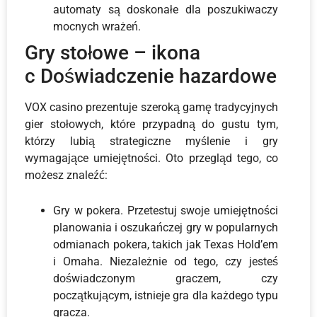
automaty są doskonałe dla poszukiwaczy
mocnych wrażeń.
Gry stołowe – ikona
c Doświadczenie hazardowe
VOX casino prezentuje szeroką gamę tradycyjnych
gier stołowych, które przypadną do gustu tym,
którzy lubią strategiczne myślenie i gry
wymagające umiejętności. Oto przegląd tego, co
możesz znaleźć:
Gry w pokera. Przetestuj swoje umiejętności
planowania i oszukańczej gry w popularnych
odmianach pokera, takich jak Texas Hold’em
i Omaha. Niezależnie od tego, czy jesteś
doświadczonym graczem, czy
początkującym, istnieje gra dla każdego typu
gracza.