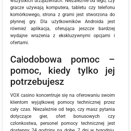
wszystkich urządzeniach. Niezależnie od tego, czy
gracze używają komputera, tabletu czy telefonu
komórkowego, strona z grami jest stworzona do
płynnej gry. Dla użytkowników Androida jest
również aplikacja, oferująca jeszcze bardziej
wydajne wrażenia z ekskluzywnymi opcjami i
ofertami.
Całodobowa pomoc –
pomoc, kiedy tylko jej
potrzebujesz
VOX casino koncentruje się na oferowaniu swoim
klientom wyjątkowej pomocy technicznej przez
cały czas. Niezależnie od tego, czy masz pytania
dotyczące gier, ofert bonusowych czy
członkostwa, personel pomocy technicznej jest
dostępny 24 godziny na dobę, 7 dni w tygodniu,