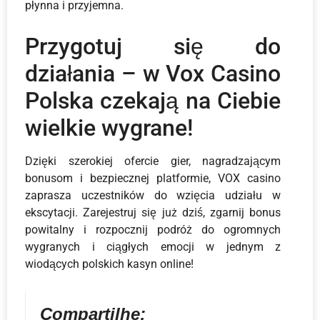
płynna i przyjemna.
Przygotuj się do
działania – w Vox Casino
Polska czekają na Ciebie
wielkie wygrane!
Dzięki szerokiej ofercie gier, nagradzającym
bonusom i bezpiecznej platformie, VOX casino
zaprasza uczestników do wzięcia udziału w
ekscytacji. Zarejestruj się już dziś, zgarnij bonus
powitalny i rozpocznij podróż do ogromnych
wygranych i ciągłych emocji w jednym z
wiodących polskich kasyn online!
Compartilhe: