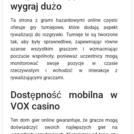
wygraj dużo
Ta strona z grami hazardowymi online często
oferuje gry turniejowe, które dodają aspekt
rywalizacji do rozgrywki. Turnieje te są tworzone
tak, aby były sprawiedliwe, zapewniając równe
szanse wszystkim graczom i wzmacniając
poczucie wspólnoty, ponieważ uczestnicy mogą
monitorować swoje pozycje w czasie
rzeczywistym i wchodzić w interakcje z
rywalizującymi graczami.
Dostępność mobilna w
VOX casino
Ten dom gier online gwarantuje, że gracze mogą
doświadczyć swoich najlepszych gier na