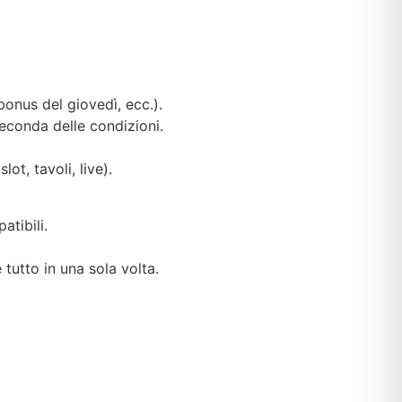
bonus del giovedì, ecc.).
seconda delle condizioni.
ot, tavoli, live).
tibili.
tutto in una sola volta.