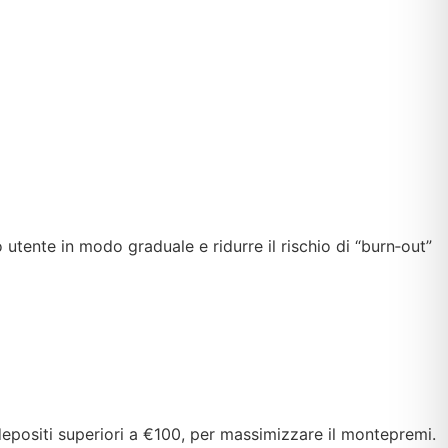
utente in modo graduale e ridurre il rischio di “burn‑out”
 depositi superiori a €100, per massimizzare il montepremi.