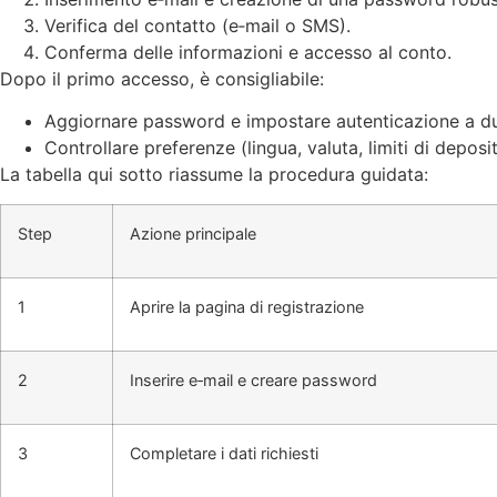
Verifica del contatto (e‑mail o SMS).
Conferma delle informazioni e accesso al conto.
Dopo il primo accesso, è consigliabile:
Aggiornare password e impostare autenticazione a due 
Controllare preferenze (lingua, valuta, limiti di deposi
La tabella qui sotto riassume la procedura guidata:
Step
Azione principale
1
Aprire la pagina di registrazione
2
Inserire e‑mail e creare password
3
Completare i dati richiesti