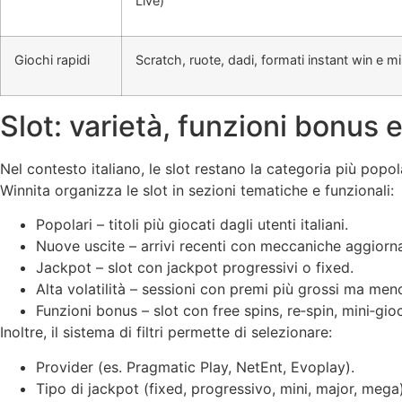
Live)
Giochi rapidi
Scratch, ruote, dadi, formati instant win e mi
Slot: varietà, funzioni bonus e
Nel contesto italiano, le slot restano la categoria più popo
Winnita organizza le slot in sezioni tematiche e funzionali:
Popolari – titoli più giocati dagli utenti italiani.
Nuove uscite – arrivi recenti con meccaniche aggiorna
Jackpot – slot con jackpot progressivi o fixed.
Alta volatilità – sessioni con premi più grossi ma men
Funzioni bonus – slot con free spins, re‑spin, mini‑gioc
Inoltre, il sistema di filtri permette di selezionare:
Provider (es. Pragmatic Play, NetEnt, Evoplay).
Tipo di jackpot (fixed, progressivo, mini, major, mega)