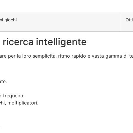
ni‑giochi
Ott
 ricerca intelligente
lare per la loro semplicità, ritmo rapido e vasta gamma di t
te.
o frequenti.
hi, moltiplicatori.
.