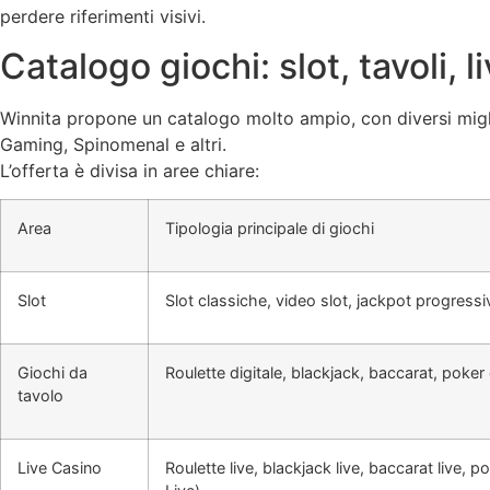
perdere riferimenti visivi.
Catalogo giochi: slot, tavoli, l
Winnita propone un catalogo molto ampio, con diversi migli
Gaming, Spinomenal e altri.
L’offerta è divisa in aree chiare:
Area
Tipologia principale di giochi
Slot
Slot classiche, video slot, jackpot progressivi,
Giochi da
Roulette digitale, blackjack, baccarat, poker 
tavolo
Live Casino
Roulette live, blackjack live, baccarat live,