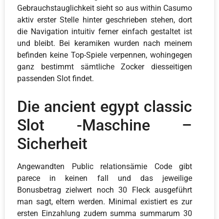
Gebrauchstauglichkeit sieht so aus within Casumo
aktiv erster Stelle hinter geschrieben stehen, dort
die Navigation intuitiv ferner einfach gestaltet ist
und bleibt. Bei keramiken wurden nach meinem
befinden keine Top-Spiele verpennen, wohingegen
ganz bestimmt sämtliche Zocker diesseitigen
passenden Slot findet.
Die ancient egypt classic
Slot -Maschine –
Sicherheit
Angewandten Public relationsämie Code gibt
parece in keinen fall und das jeweilige
Bonusbetrag zielwert noch 30 Fleck ausgeführt
man sagt, eltern werden. Minimal existiert es zur
ersten Einzahlung zudem summa summarum 30