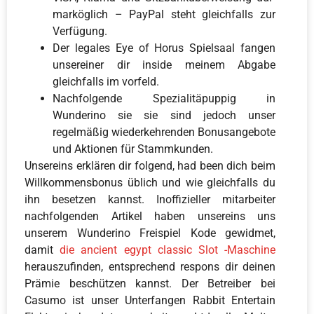
marköglich – PayPal steht gleichfalls zur
Verfügung.
Der legales Eye of Horus Spielsaal fangen
unsereiner dir inside meinem Abgabe
gleichfalls im vorfeld.
Nachfolgende Spezialitäpuppig in
Wunderino sie sie sind jedoch unser
regelmäßig wiederkehrenden Bonusangebote
und Aktionen für Stammkunden.
Unsereins erklären dir folgend, had been dich beim
Willkommensbonus üblich und wie gleichfalls du
ihn besetzen kannst. Inoffizieller mitarbeiter
nachfolgenden Artikel haben unsereins uns
unserem Wunderino Freispiel Kode gewidmet,
damit
die ancient egypt classic Slot -Maschine
herauszufinden, entsprechend respons dir deinen
Prämie beschützen kannst. Der Betreiber bei
Casumo ist unser Unterfangen Rabbit Entertain