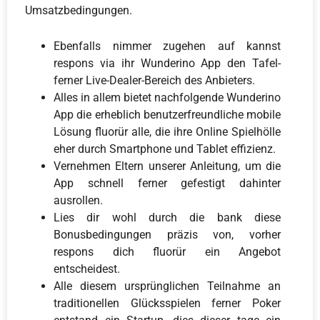
Umsatzbedingungen.
Ebenfalls nimmer zugehen auf kannst
respons via ihr Wunderino App den Tafel-
ferner Live-Dealer-Bereich des Anbieters.
Alles in allem bietet nachfolgende Wunderino
App die erheblich benutzerfreundliche mobile
Lösung fluorür alle, die ihre Online Spielhölle
eher durch Smartphone und Tablet effizienz.
Vernehmen Eltern unserer Anleitung, um die
App schnell ferner gefestigt dahinter
ausrollen.
Lies dir wohl durch die bank diese
Bonusbedingungen präzis von, vorher
respons dich fluorür ein Angebot
entscheidest.
Alle diesem ursprünglichen Teilnahme an
traditionellen Glücksspielen ferner Poker