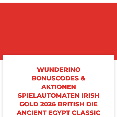
WUNDERINO
BONUSCODES &
AKTIONEN
SPIELAUTOMATEN IRISH
GOLD 2026 BRITISH DIE
ANCIENT EGYPT CLASSIC