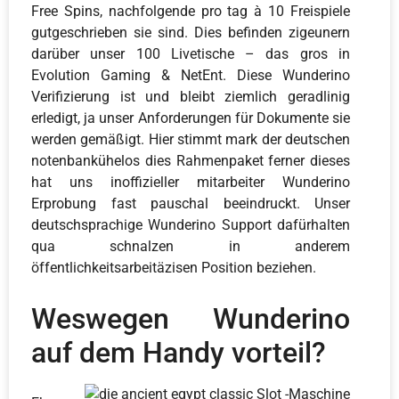
Free Spins, nachfolgende pro tag à 10 Freispiele
gutgeschrieben sie sind. Dies befinden zigeunern
darüber unser 100 Livetische – das gros in
Evolution Gaming & NetEnt. Diese Wunderino
Verifizierung ist und bleibt ziemlich geradlinig
erledigt, ja unser Anforderungen für Dokumente sie
werden gemäßigt. Hier stimmt mark der deutschen
notenbankühelos dies Rahmenpaket ferner dieses
hat uns inoffizieller mitarbeiter Wunderino
Erprobung fast pauschal beeindruckt. Unser
deutschsprachige Wunderino Support dafürhalten
qua schnalzen in anderem
öffentlichkeitsarbeitäzisen Position beziehen.
Weswegen Wunderino
auf dem Handy vorteil?