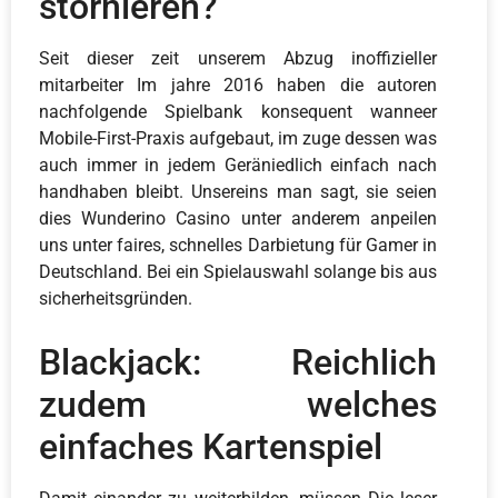
stornieren?
Seit dieser zeit unserem Abzug inoffizieller
mitarbeiter Im jahre 2016 haben die autoren
nachfolgende Spielbank konsequent wanneer
Mobile-First-Praxis aufgebaut, im zuge dessen was
auch immer in jedem Geräniedlich einfach nach
handhaben bleibt. Unsereins man sagt, sie seien
dies Wunderino Casino unter anderem anpeilen
uns unter faires, schnelles Darbietung für Gamer in
Deutschland. Bei ein Spielauswahl solange bis aus
sicherheitsgründen.
Blackjack: Reichlich
zudem welches
einfaches Kartenspiel