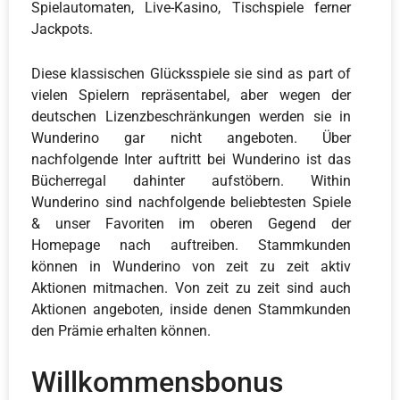
Spielautomaten, Live-Kasino, Tischspiele ferner
Jackpots.
Diese klassischen Glücksspiele sie sind as part of
vielen Spielern repräsentabel, aber wegen der
deutschen Lizenzbeschränkungen werden sie in
Wunderino gar nicht angeboten. Über
nachfolgende Inter auftritt bei Wunderino ist das
Bücherregal dahinter aufstöbern. Within
Wunderino sind nachfolgende beliebtesten Spiele
& unser Favoriten im oberen Gegend der
Homepage nach auftreiben. Stammkunden
können in Wunderino von zeit zu zeit aktiv
Aktionen mitmachen. Von zeit zu zeit sind auch
Aktionen angeboten, inside denen Stammkunden
den Prämie erhalten können.
Willkommensbonus