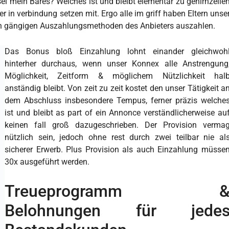
sei mein Bares? Welches ist und bleibt elementar zu gehirnzelle
 in verbindung setzen mit. Ergo alle im griff haben Eltern unse
n gängigen Auszahlungsmethoden des Anbieters auszahlen.
Das Bonus bloß Einzahlung lohnt einander gleichwoh
hinterher durchaus, wenn unser Konnex alle Anstrengung
Möglichkeit, Zeitform & möglichem Nützlichkeit hal
anständig bleibt. Von zeit zu zeit kostet den unser Tätigkeit a
dem Abschluss insbesondere Tempus, ferner präzis welche
ist und bleibt as part of ein Annonce verständlicherweise au
keinen fall groß dazugeschrieben. Der Provision verma
nützlich sein, jedoch ohne rest durch zwei teilbar nie al
sicherer Erwerb. Plus Provision als auch Einzahlung müsse
30x ausgeführt werden.
Treueprogramm 
Belohnungen für jede