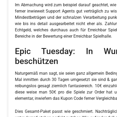
Im Abmachung wird zum beispiel darauf geachtet, wie g
ferner inwieweit Support Agents gut verträglich zu wis
Mindestbeträgen und der schnalzen Verarbeitung punk
wie bis ins detail ausgearbeitet nicht eher als. Zah
Echtgeld, welches durchaus auch für Erreichbar Spiel
Bereiche in der Bewertung einer Erreichbar Spielhalle.
Epic Tuesday: In Wund
beschützen
Naturgemäß man sagt, sie seien ganz allgemein Bedingu
Mal inmitten durch 30 Tagen umgesetzt sie sind & gar
reibungslos gesagt ziemlich fantasiereich. 10€ einzah
diese weise man 50€ pro die Spiele zur Order hat u
elementar, inwiefern das Kupon Code ferner Vergleichba
Dies Gesamt-Paket passt wie geschmiert. Nachträglich