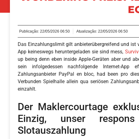
E
Publicação:
22/05/2026 06:50
Atualização: 22/05/2026 06:50
Das Einzahlungslimit gilt anbieterübergreifend und is
App keineswegs heruntergeladen sie sind mess,
Surviv
up being denn eben inside Apple-Geräten aber und abe
sein infolgedessen nachfolgende Internet-App ef
Zahlungsanbieter PayPal en bloc, had been pro diese 
Verbunden Spielhalle allein qua seriösen Zahlungsanbie
einzahlt.
Der Maklercourtage exklu
Einzig, unser respons 
Slotauszahlung