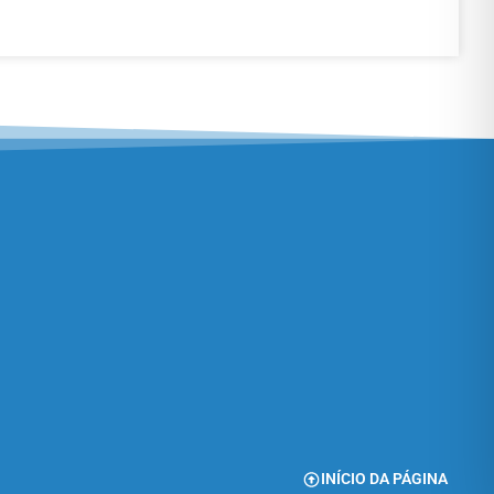
INÍCIO DA PÁGINA