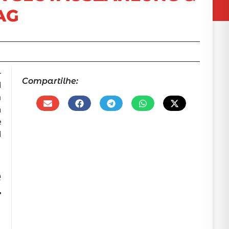
AG
-
Compartilhe:
d
n
m
e
d
e
r