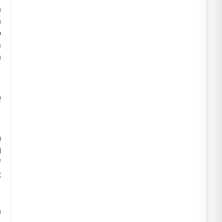
n
n
o
a
n
e
0
d
f
t
h