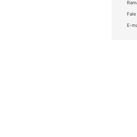
Rama
Fale
E-ma