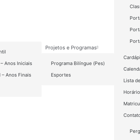
Cla
Port
Port
Port
Projetos e Programas
til
Cardáp
– Anos Iniciais
Programa Bilíngue (Pes)
Calendá
 – Anos Finais
Esportes
Lista d
Horári
Matricu
Contat
Perg