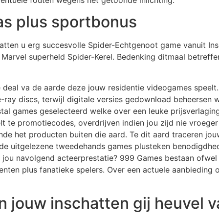
entuele fouten wegens het getoonde inlichting.
s plus sportbonus
hatten u erg succesvolle Spider-Echtgenoot game vanuit In
arvel superheld Spider-Kerel. Bedenking ditmaal betreffe
 deal va de aarde deze jouw residentie videogames speelt.
ay discs, terwijl digitale versies gedownload beheersen wo
tal games geselecteerd welke over een leuke prijsverlagin
t te promotiecodes, overdrijven indien jou zijd nie vroeger
ende het producten buiten die aard. Te dit aard traceren j
 jij de uitgelezene tweedehands games plusteken benodigdhe
ou navolgend acteerprestatie? 999 Games bestaan ofwel ja
denten plus fanatieke spelers. Over een actuele aanbieding o
jn jouw inschatten gij heuvel 