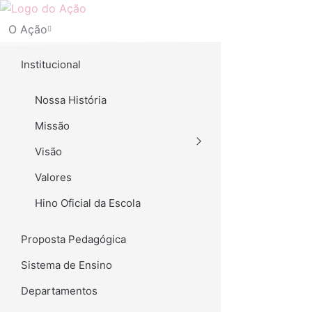
Ir
para
O Ação
o
conteúdo
Institucional
Nossa História
Missão
Visão
Valores
Hino Oficial da Escola
Proposta Pedagógica
Sistema de Ensino
Departamentos