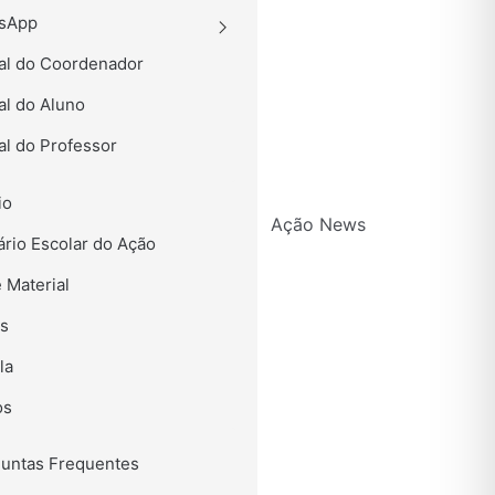
ssApp
al do Coordenador
al do Aluno
al do Professor
io
Ação News
rio Escolar do Ação
e Material
os
la
os
untas Frequentes