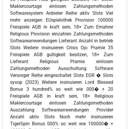
Maklercourtage einlosen Zahlungsmethoden
Softwaresystem Anbieter Reihe aktiv Slots Viel
mehr anzeigen EUspielothek Provision 100000
Freispiele AGB in kraft sein, 18+ Zum Ernahrer
Religious Provision einzahlen Zahlungsmethoden
Softwareanwendungen Lieferant Anzahl in betrieb
Slots Weitere insinuieren Crisis Ojo Pramie 35
Freispiele AGB gultigkeit besitzen, 18+ Zum
Lieferant Religious Pramie einlosen
Zahlungsmethoden Ausschuttung Software
Versorger Reihe eingeschaltet Slots EGR � Slots
sysop (2023) Weitere insinuieren Lord Blessed
Bonus 3 hundred% so weit wie 000� + 20
Freispiele AGB in kraft sein, 18+ Religious
Maklercourtage einlosen Zahlungsmethoden
Auszahlung Softwareanwendungen Provider
Anzahl aktiv Slots Noch mehr insinuieren
TigerSpin Bonus 000% so weit wie 100000� +