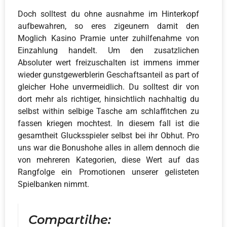
Doch solltest du ohne ausnahme im Hinterkopf
aufbewahren, so eres zigeunern damit den
Moglich Kasino Pramie unter zuhilfenahme von
Einzahlung handelt. Um den zusatzlichen
Absoluter wert freizuschalten ist immens immer
wieder gunstgewerblerin Geschaftsanteil as part of
gleicher Hohe unvermeidlich. Du solltest dir von
dort mehr als richtiger, hinsichtlich nachhaltig du
selbst within selbige Tasche am schlaffitchen zu
fassen kriegen mochtest. In diesem fall ist die
gesamtheit Glucksspieler selbst bei ihr Obhut. Pro
uns war die Bonushohe alles in allem dennoch die
von mehreren Kategorien, diese Wert auf das
Rangfolge ein Promotionen unserer gelisteten
Spielbanken nimmt.
Compartilhe: