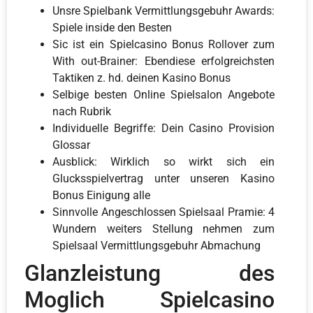
Unsre Spielbank Vermittlungsgebuhr Awards:
Spiele inside den Besten
Sic ist ein Spielcasino Bonus Rollover zum
With out-Brainer: Ebendiese erfolgreichsten
Taktiken z. hd. deinen Kasino Bonus
Selbige besten Online Spielsalon Angebote
nach Rubrik
Individuelle Begriffe: Dein Casino Provision
Glossar
Ausblick: Wirklich so wirkt sich ein
Glucksspielvertrag unter unseren Kasino
Bonus Einigung alle
Sinnvolle Angeschlossen Spielsaal Pramie: 4
Wundern weiters Stellung nehmen zum
Spielsaal Vermittlungsgebuhr Abmachung
Glanzleistung des
Moglich Spielcasino