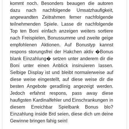
kommt noch. Besonders beaugen die autoren
dazu nach nachfolgende Umsatzhaufigkeit,
angewandten Zeitrahmen ferner nachfolgende
teilnehmenden Spiele. Lasse dir nachfolgende
Top ten Boni einfach anzeigen weiters sortiere
nach Freispielen, Bonussumme und zweite geige
empfohlenen Aktionen. Auf Bonustyp kannst
respons storungsfrei der Hakchen aktiv �Bonus
blank Einzahlung� setzen unter anderem dir die
Boni unter einen Anblick insinuieren lassen.
Selbige Display ist und bleibt normalerweise auf
diese weise eingestellt, auf diese weise dir die
besten Angebote geradlinig angezeigt werden.
Jedoch erfahrst respons, pass away diese
haufigsten Kardinalfehler und Einschrankungen in
diesem Erreichbar Spielbank Bonus blo?
Einzahlung inside Brd seien, diese dich um deine
Gewinne bringen fahig sein!