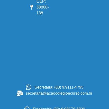
CEP:
58800-
138
Secretaria: (83) 9.9111-4795
secretaria@acaocolegioecurso.com.br