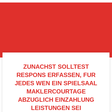
ZUNACHST SOLLTEST
RESPONS ERFASSEN, FUR
JEDES WEN EIN SPIELSAAL
MAKLERCOURTAGE
ABZUGLICH EINZAHLUNG
LEISTUNGEN SEI