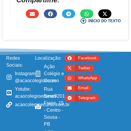
INÍCIO DO TEXTO
Redes
Localização:
Facebook
Sociais:
Ação
Twitter
Instagram:
Colégio e
WhatsApp
@acaocolegioecurso
Curso
Email
Yotube:
Rua
acaocolegioecurso9201
Bento
Telegram
Freire, 15
acaocolegioecurso.com.br
- Centro -
Sousa -
PB