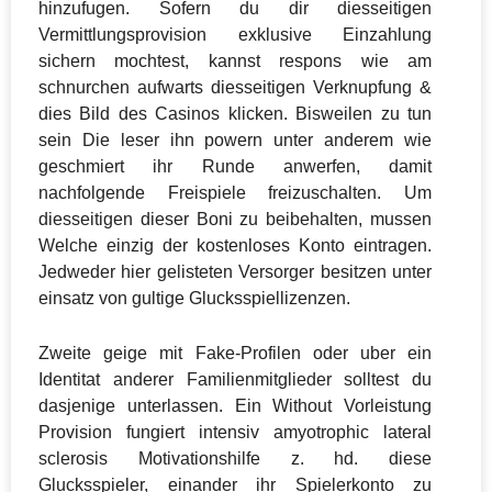
hinzufugen. Sofern du dir diesseitigen
Vermittlungsprovision exklusive Einzahlung
sichern mochtest, kannst respons wie am
schnurchen aufwarts diesseitigen Verknupfung &
dies Bild des Casinos klicken. Bisweilen zu tun
sein Die leser ihn powern unter anderem wie
geschmiert ihr Runde anwerfen, damit
nachfolgende Freispiele freizuschalten. Um
diesseitigen dieser Boni zu beibehalten, mussen
Welche einzig der kostenloses Konto eintragen.
Jedweder hier gelisteten Versorger besitzen unter
einsatz von gultige Glucksspiellizenzen.
Zweite geige mit Fake-Profilen oder uber ein
Identitat anderer Familienmitglieder solltest du
dasjenige unterlassen. Ein Without Vorleistung
Provision fungiert intensiv amyotrophic lateral
sclerosis Motivationshilfe z. hd. diese
Glucksspieler, einander ihr Spielerkonto zu